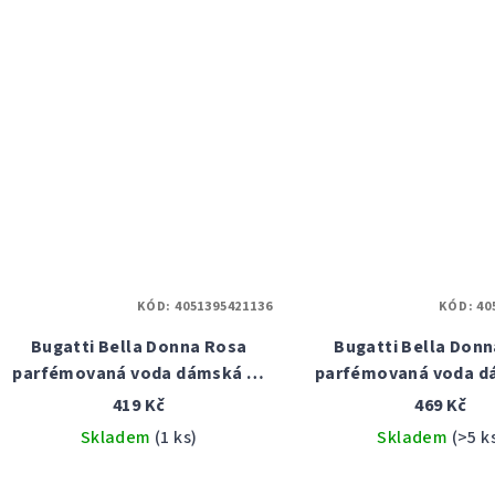
hvězdiček.
KÓD:
4051395421136
KÓD:
40
Bugatti Bella Donna Rosa
Bugatti Bella Donn
parfémovaná voda dámská 60
parfémovaná voda d
ml
ml
419 Kč
469 Kč
Skladem
(1 ks)
Skladem
(>5 k