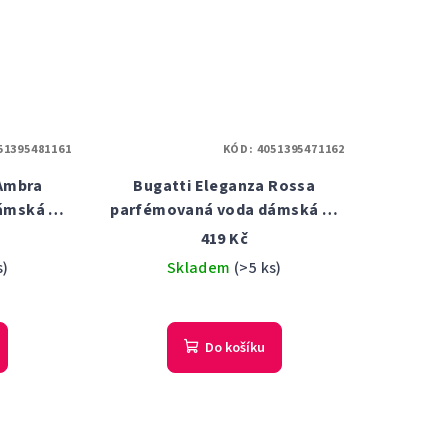
51395481161
KÓD:
4051395471162
 Ambra
Bugatti Eleganza Rossa
ámská 60
parfémovaná voda dámská 60
ml
419 Kč
s)
Skladem
(>5 ks)
Do košíku