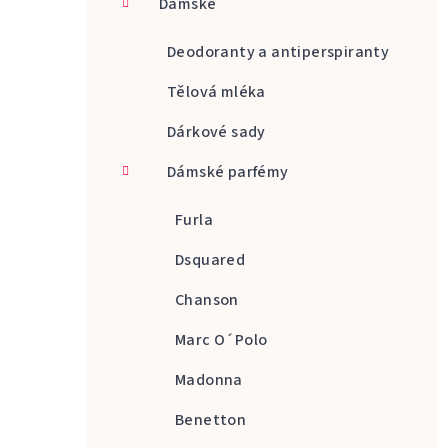
Dámské
a
n
Deodoranty a antiperspiranty
n
Tělová mléka
í
Dárkové sady
p
Dámské parfémy
a
Furla
n
Dsquared
e
Chanson
l
Marc O´Polo
Madonna
Benetton