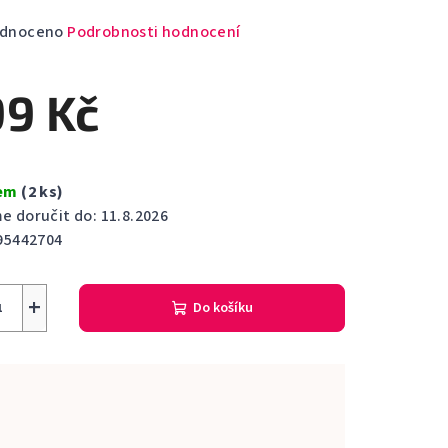
rné
dnoceno
Podrobnosti hodnocení
cení
ktu
99 Kč
dem
(2 ks)
ček.
 doručit do:
11.8.2026
95442704
+
Do košíku