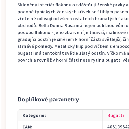
Skleněný interiér flakonu ozvláštňují ženské prvky v
podobě typických ženských křivek se štíhlým pasem
zřetelně odlišují od všech ostatních hranatých flak
obchodů. Bella Donna Rosa má nejen odlišnou vůni uv
podobu flakonu - jeho zbarvení je tmavší, malinově 
gradující odstín je směrem k horní části světlejší, č
strhává pohledy. Metalický klip pod víčkem s embo
bugatti má tentokrát světle zlatý odstín. Víčko má
povrch a rovněž v horní části nese rytinu bugatti vě
Doplňkové parametry
Kategorie
:
Bugatti
EAN
:
40513954