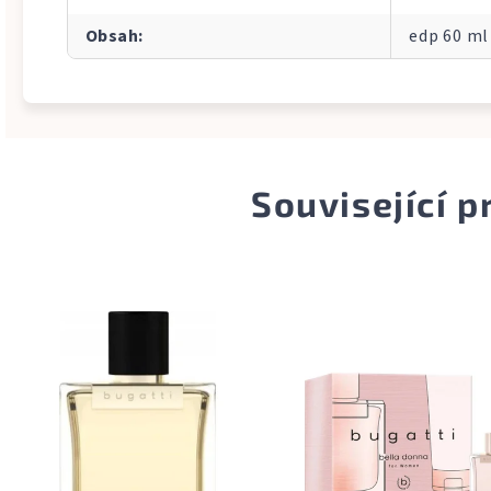
Obsah
:
edp 60 ml
Související 