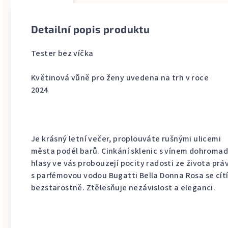
Detailní popis produktu
Tester bez víčka
Květinová vůně pro ženy uvedena na trh v roce
2024
Je krásný letní večer, proplouváte rušnými ulicemi
města podél barů. Cinkání sklenic s vínem dohromad
hlasy ve vás probouzejí pocity radosti ze života prá
s parfémovou vodou Bugatti Bella Donna Rosa se cí
bezstarostně. Ztělesňuje nezávislost a eleganci.