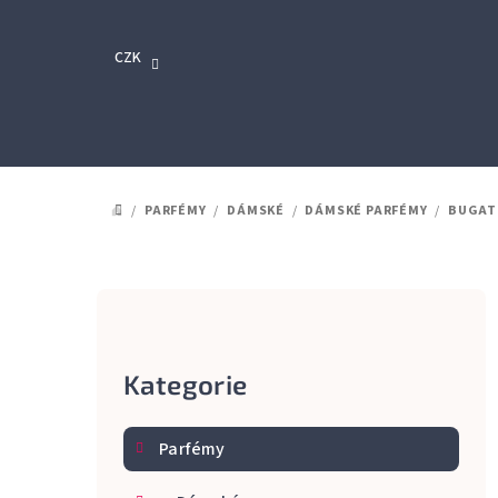
Přejít
na
CZK
obsah
/
PARFÉMY
/
DÁMSKÉ
/
DÁMSKÉ PARFÉMY
/
BUGAT
DOMŮ
P
o
Kategorie
Přeskočit
s
kategorie
t
Parfémy
r