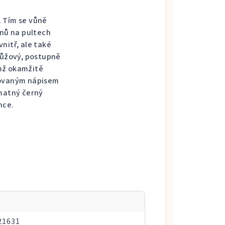
. Tím se vůně
onů na pultech
nitř, ale také
růžový, postupně
ímž okamžitě
sovaným nápisem
 matný černý
nce.
21631