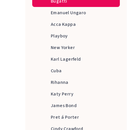
Bugatti
Emanuel Ungaro
Acca Kappa
Playboy
New Yorker
Karl Lagerfeld
Cuba
Rihanna
Katy Perry
James Bond
Pret á Porter
Cindy Crawford