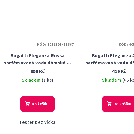
KÓD:
4051395471667
KÓD:
40
Bugatti Eleganza Rossa
Bugatti Eleganza
parfémovaná voda dámská 60
parfémovaná voda d
ml tester
ml
399 Kč
419 Kč
Skladem
(1 ks)
Skladem
(>5 k
Průměrné
hodnocení
Do košíku
Do košíku
produktu
je
2,0
Tester bez víčka
z
5