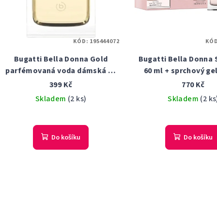
KÓD:
195444072
KÓ
Bugatti Bella Donna Gold
Bugatti Bella Donna 
parfémovaná voda dámská 60
60 ml + sprchový ge
ml tester
Dárková sad
399 Kč
770 Kč
Skladem
(2 ks)
Skladem
(2 ks
Do košíku
Do košíku