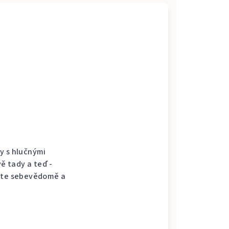
y s hlučnými
vě tady a teď -
títe sebevědomě a