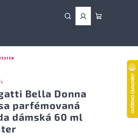
Hledat
Přihlášení
Nákupní
košík
TESTER
TI
gatti Bella Donna
sa parfémovaná
da dámská 60 ml
ster