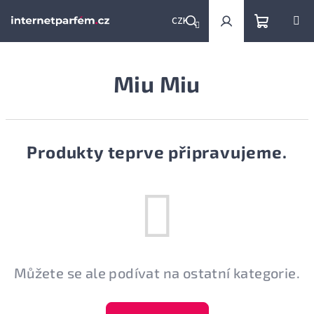
Přejít
na
CZK
obsah
Nákupní
Hledat
Přihlášení
Miu Miu
košík
Produkty teprve připravujeme.
Můžete se ale podívat na ostatní kategorie.