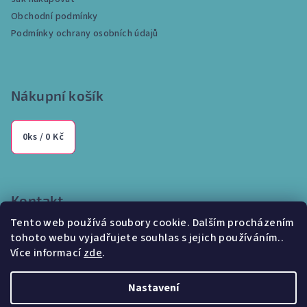
t
Obchodní podmínky
í
Podmínky ochrany osobních údajů
Nákupní košík
0
ks /
0 Kč
Kontakt
Tento web používá soubory cookie. Dalším procházením
info
@
internetparfem.cz
tohoto webu vyjadřujete souhlas s jejich používáním..
603 100 829
Více informací
zde
.
Nastavení