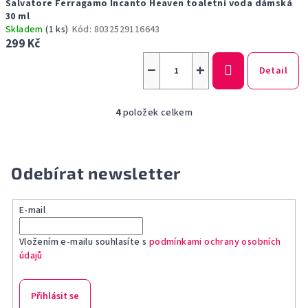
Salvatore Ferragamo Incanto Heaven toaletní voda dámská
30 ml
Skladem
(1 ks)
Kód:
8032529116643
299 Kč
−
+
Detail
4
položek celkem
O
v
l
á
Odebírat newsletter
d
a
E-mail
c
í
Vložením e-mailu souhlasíte s
podmínkami ochrany osobních
p
údajů
r
v
k
Přihlásit se