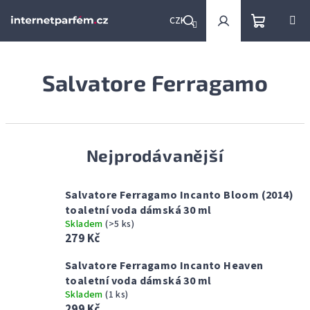
Přejít
na
CZK
obsah
Nákupní
Hledat
Přihlášení
Salvatore Ferragamo
košík
Nejprodávanější
Salvatore Ferragamo Incanto Bloom (2014)
toaletní voda dámská 30 ml
Skladem
(>5 ks)
279 Kč
Salvatore Ferragamo Incanto Heaven
toaletní voda dámská 30 ml
Skladem
(1 ks)
299 Kč