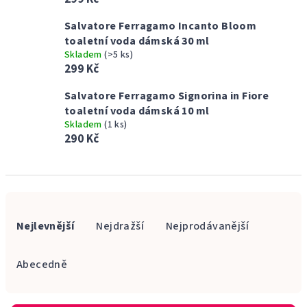
Salvatore Ferragamo Incanto Bloom
toaletní voda dámská 30 ml
Skladem
(>5 ks)
299 Kč
Salvatore Ferragamo Signorina in Fiore
toaletní voda dámská 10 ml
Skladem
(1 ks)
290 Kč
Ř
a
Nejlevnější
Nejdražší
Nejprodávanější
z
e
Abecedně
n
í