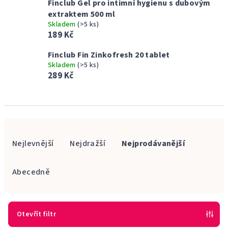
Finclub Gel pro intimní hygienu s dubovým
extraktem 500 ml
Skladem
(>5 ks)
189 Kč
Finclub Fin Zinkofresh 20 tablet
Skladem
(>5 ks)
289 Kč
Ř
a
Nejlevnější
Nejdražší
Nejprodávanější
z
e
Abecedně
n
í
p
Otevřít filtr