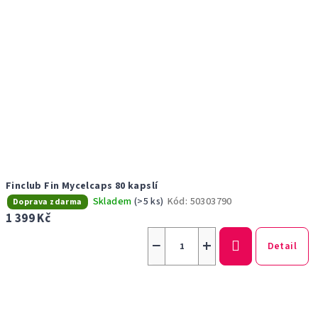
Finclub Fin Mycelcaps 80 kapslí
Skladem
(>5 ks)
Kód:
50303790
Doprava zdarma
1 399 Kč
−
+
Detail