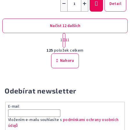
−
+
je
Detail
5,0
z
5
hvězdiček.
Načíst 12 dalších
S
1
11
t
O
r
125
položek celkem
á
v
n
l
Nahoru
k
á
o
d
v
a
á
n
c
Odebírat newsletter
í
í
p
r
E-mail
v
k
Vložením e-mailu souhlasíte s
podmínkami ochrany osobních
údajů
y