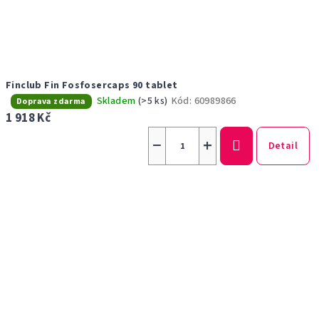
Finclub Fin Fosfosercaps 90 tablet
Skladem
(>5 ks)
Kód:
60989866
Průměrné
Doprava zdarma
hodnocení
1 918 Kč
produktu
−
+
je
Detail
5,0
z
5
hvězdiček.