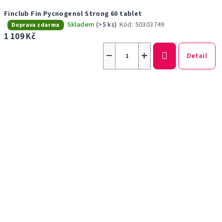
Finclub Fin Pycnogenol Strong 60 tablet
Skladem
(>5 ks)
Kód:
50303749
Průměrné
Doprava zdarma
hodnocení
1 109 Kč
produktu
−
+
je
Detail
5,0
z
5
hvězdiček.