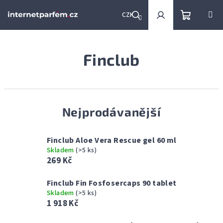
Přejít
na
CZK
obsah
Nákupní
Hledat
Přihlášení
Finclub
košík
Nejprodávanější
Finclub Aloe Vera Rescue gel 60 ml
Skladem
(>5 ks)
269 Kč
Finclub Fin Fosfosercaps 90 tablet
Skladem
(>5 ks)
1 918 Kč