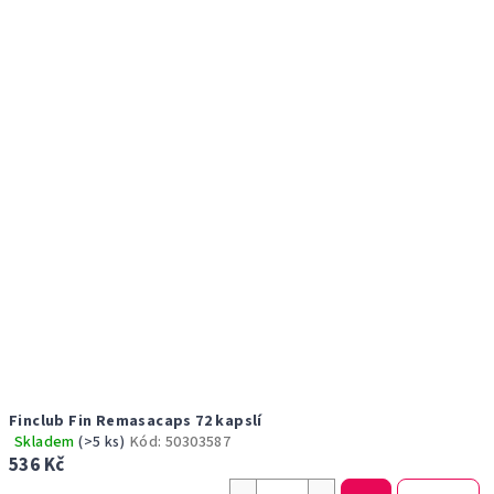
Finclub Fin Remasacaps 72 kapslí
Skladem
(>5 ks)
Kód:
50303587
Průměrné
536 Kč
hodnocení
produktu