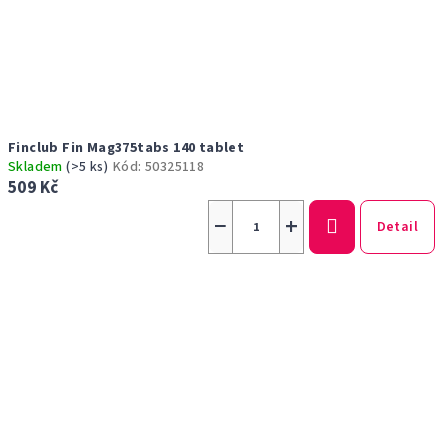
Finclub Fin Mag375tabs 140 tablet
Skladem
(>5 ks)
Kód:
50325118
509 Kč
−
+
Detail