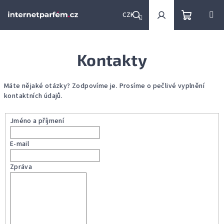
Přejít
na
CZK
obsah
Nákupní
Hledat
Přihlášení
Kontakty
košík
Máte nějaké otázky? Zodpovíme je. Prosíme o pečlivé vyplnění
kontaktních údajů.
Jméno a příjmení
E-mail
Zpráva