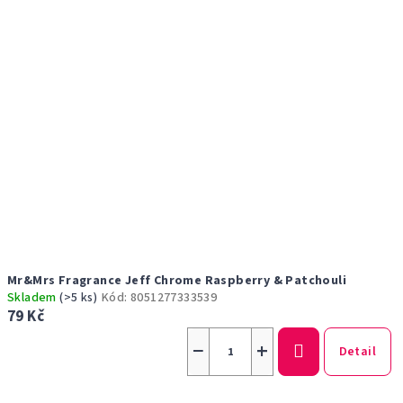
Mr&Mrs Fragrance Jeff Chrome Raspberry & Patchouli
Skladem
(>5 ks)
Kód:
8051277333539
79 Kč
−
+
Detail