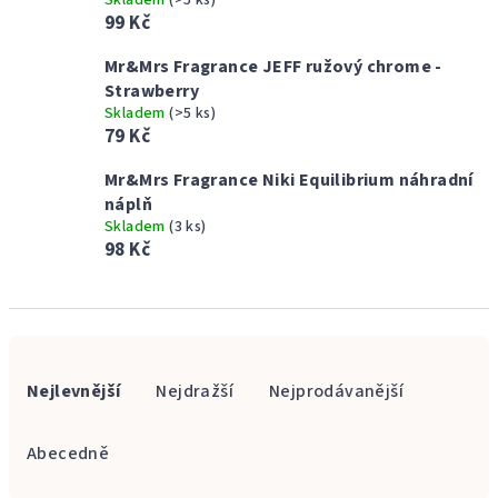
Skladem
(>5 ks)
99 Kč
Mr&Mrs Fragrance JEFF ružový chrome -
Strawberry
Skladem
(>5 ks)
79 Kč
Mr&Mrs Fragrance Niki Equilibrium náhradní
náplň
Skladem
(3 ks)
98 Kč
Ř
a
Nejlevnější
Nejdražší
Nejprodávanější
z
e
Abecedně
n