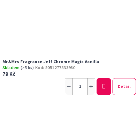
Mr&Mrs Fragrance Jeff Chrome Magic Vanilla
Skladem
(>5 ks)
Kód:
8051277333980
79 Kč
−
+
Detail