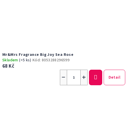
Mr&Mrs Fragrance Big Joy Sea Rose
Skladem
(>5 ks)
Kód:
8053288296599
68 Kč
−
+
Detail