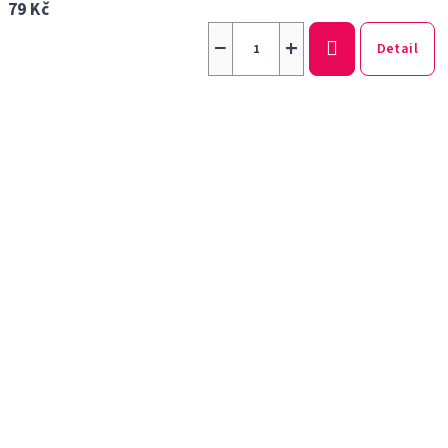
79 Kč
−
+
Detail