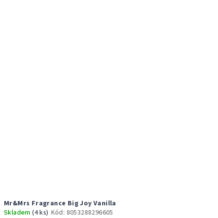
Mr&Mrs Fragrance Big Joy Vanilla
Skladem
(4 ks)
Kód:
8053288296605