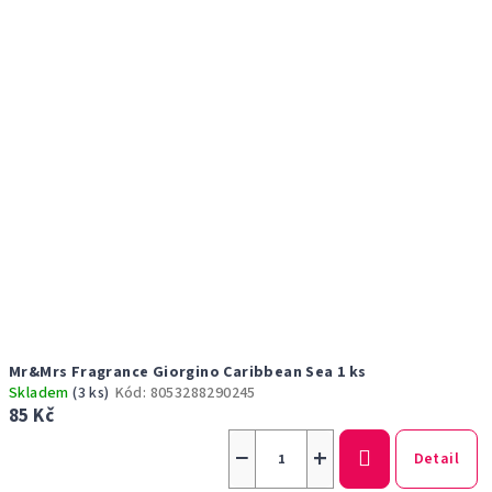
Mr&Mrs Fragrance Giorgino Caribbean Sea 1 ks
Skladem
(3 ks)
Kód:
8053288290245
85 Kč
−
+
Detail