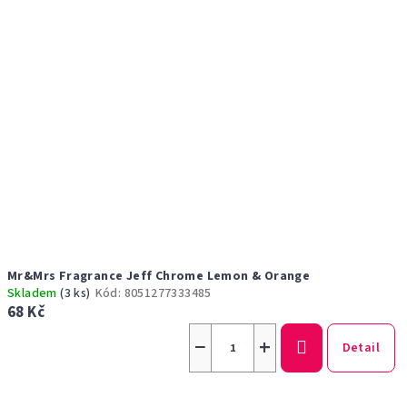
Mr&Mrs Fragrance Jeff Chrome Lemon & Orange
Skladem
(3 ks)
Kód:
8051277333485
68 Kč
−
+
Detail