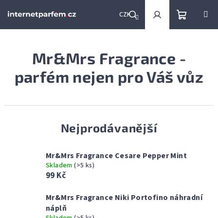
Přejít
na
CZK
obsah
Nákupní
Hledat
Přihlášení
Mr&Mrs Fragrance -
košík
parfém nejen pro Váš vůz
Nejprodávanější
Mr&Mrs Fragrance Cesare Pepper Mint
Skladem
(>5 ks)
99 Kč
Mr&Mrs Fragrance Niki Portofino náhradní
náplň