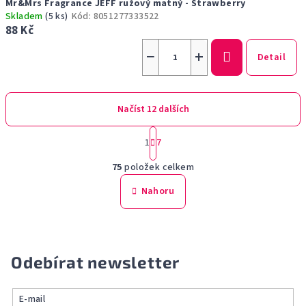
Mr&Mrs Fragrance JEFF ružový matný - Strawberry
Skladem
(5 ks)
Kód:
8051277333522
88 Kč
−
+
Detail
Načíst 12 dalších
S
1
7
t
O
r
75
položek celkem
á
v
n
l
Nahoru
k
á
o
d
v
a
á
n
c
Odebírat newsletter
í
í
p
r
E-mail