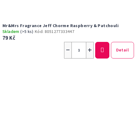
Mr&Mrs Fragrance Jeff Chorme Raspberry & Patchouli
Skladem
(>5 ks)
Kód:
8051277333447
79 Kč
−
+
Detail