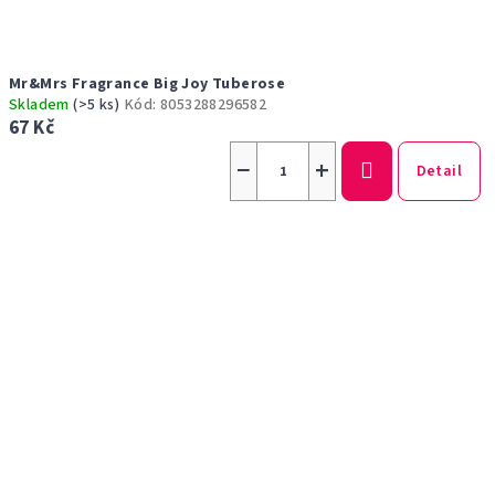
Mr&Mrs Fragrance Big Joy Tuberose
Skladem
(>5 ks)
Kód:
8053288296582
67 Kč
−
+
Detail