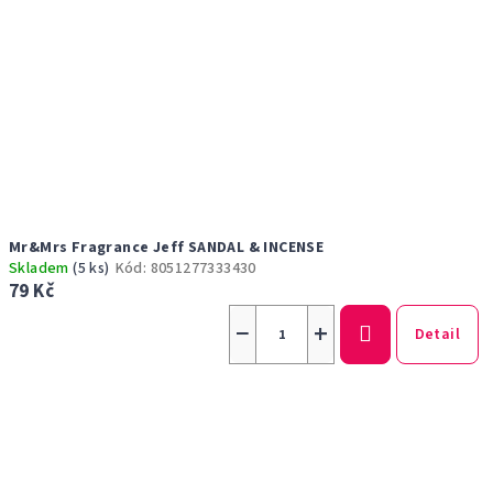
Mr&Mrs Fragrance Jeff SANDAL & INCENSE
Skladem
(5 ks)
Kód:
8051277333430
79 Kč
−
+
Detail