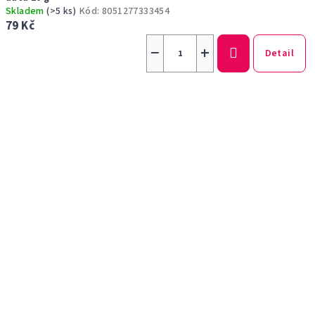
Skladem
(>5 ks)
Kód:
8051277333454
79 Kč
−
+
Detail