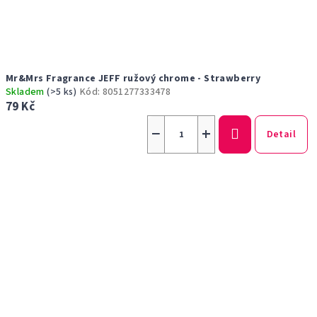
Mr&Mrs Fragrance JEFF ružový chrome - Strawberry
Skladem
(>5 ks)
Kód:
8051277333478
79 Kč
−
+
Detail