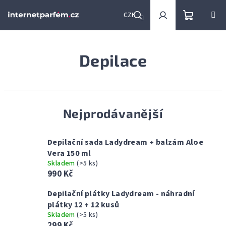
Přejít
na
CZK
obsah
Nákupní
Hledat
Přihlášení
Depilace
košík
Nejprodávanější
Depilační sada Ladydream + balzám Aloe
Vera 150 ml
Skladem
(>5 ks)
990 Kč
Depilační plátky Ladydream - náhradní
plátky 12 + 12 kusů
Skladem
(>5 ks)
299 Kč