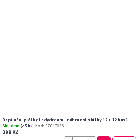
p
u
i
k
s
t
p
ů
r
o
d
u
k
t
ů
Depilační plátky Ladydream - náhradní plátky 12 + 12 kusů
Skladem
(>5 ks)
Kód:
37017026
299 Kč