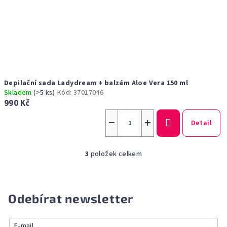
Depilační sada Ladydream + balzám Aloe Vera 150 ml
Skladem
(>5 ks)
Kód:
37017046
990 Kč
−
+
Detail
3
položek celkem
O
v
l
á
Odebírat newsletter
d
a
E-mail