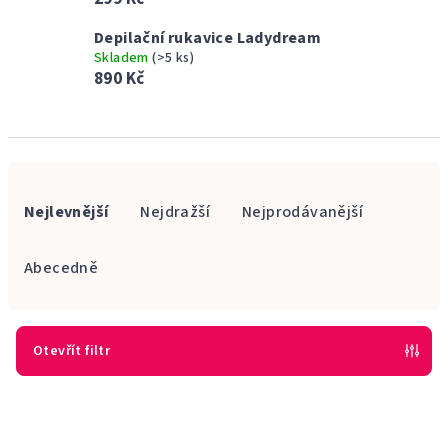
Depilační rukavice Ladydream
Skladem
(>5 ks)
890 Kč
Ř
a
Nejlevnější
Nejdražší
Nejprodávanější
z
e
Abecedně
n
í
p
Otevřít filtr
r
V
o
ý
d