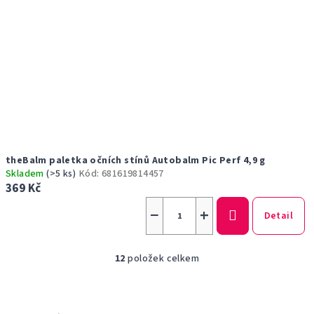
theBalm paletka očních stínů Autobalm Pic Perf 4,9 g
Skladem
(>5 ks)
Kód:
681619814457
369 Kč
−
+
Detail
12
položek celkem
O
v
l
á