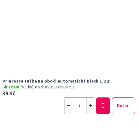
r
o
d
u
k
t
ů
Princessa tužka na oboči automatická Black 1,2 g
Skladem
(>5 ks)
Kód:
8591098500791
39 Kč
−
+
Detail