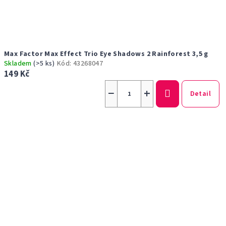
Max Factor Max Effect Trio Eye Shadows 2 Rainforest 3,5 g
Skladem
(>5 ks)
Kód:
43268047
149 Kč
−
+
Detail