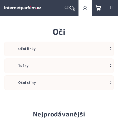
Přejít
na
CZK
obsah
Nákupní
Hledat
Přihlášení
Oči
košík
Oční linky
Tužky
Oční stíny
Nejprodávanější