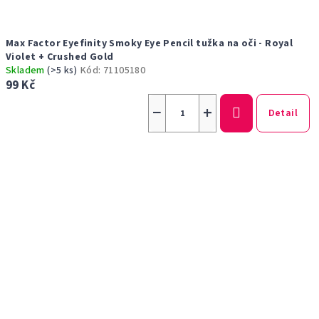
Max Factor Eyefinity Smoky Eye Pencil tužka na oči - Royal
Violet + Crushed Gold
Skladem
(>5 ks)
Kód:
71105180
99 Kč
−
+
Detail