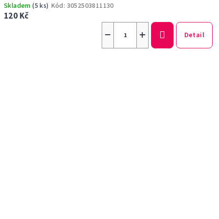
Skladem
(5 ks)
Kód:
3052503811130
120 Kč
−
+
Detail