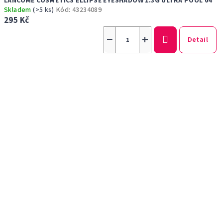
LANCOME COSMETICS ELLIPSE EYESHADOW 1.3G ULTRA POOL 04
Skladem
(>5 ks)
Kód:
43234089
295 Kč
−
+
Detail