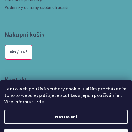
Obchodní podmínky
í
Podmínky ochrany osobních údajů
Nákupní košík
0
ks /
0 Kč
Kontakt
Tento web používá soubory cookie. Dalším procházením
info
@
internetparfem.cz
tohoto webu vyjadřujete souhlas s jejich používáním..
603 100 829
Více informací
zde
.
Nastavení
Copyright 2026
Internetparfem.cz
. Všechna práva vyhrazena.