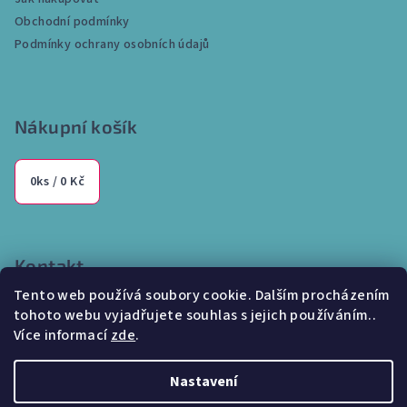
t
Obchodní podmínky
í
Podmínky ochrany osobních údajů
Nákupní košík
0
ks /
0 Kč
Kontakt
Tento web používá soubory cookie. Dalším procházením
info
@
internetparfem.cz
tohoto webu vyjadřujete souhlas s jejich používáním..
603 100 829
Více informací
zde
.
Nastavení