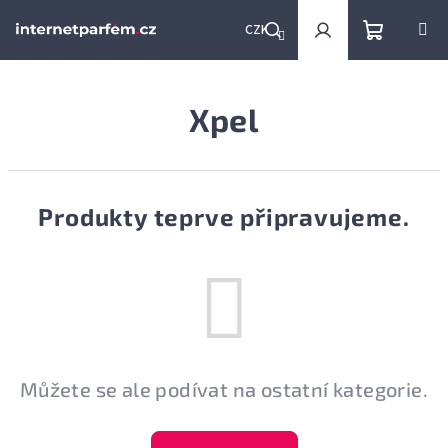
Přejít
na
CZK
obsah
Nákupní
Hledat
Přihlášení
Xpel
košík
Produkty teprve připravujeme.
Můžete se ale podívat na ostatní kategorie.