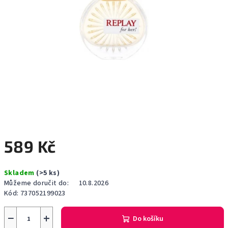
589 Kč
Měrná
Skladem
(>5 ks)
cena:
Můžeme doručit do:
10.8.2026
Kód:
737052199023
−
+
Do košíku