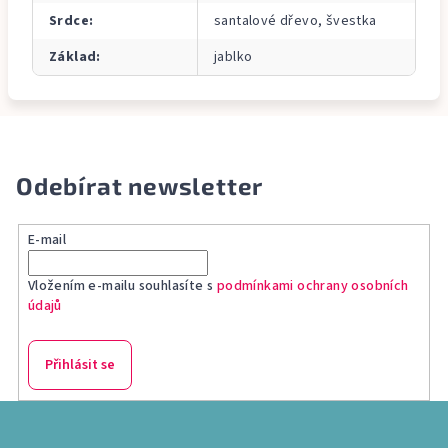
Srdce
:
santalové dřevo, švestka
Základ
:
jablko
Odebírat newsletter
E-mail
Vložením e-mailu souhlasíte s
podmínkami ochrany osobních
údajů
Přihlásit se
Z
á