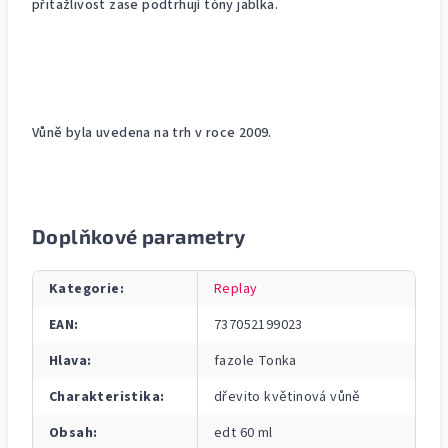
přitažlivost zase podtrhují tóny jablka.
Vůně byla uvedena na trh v roce 2009.
Doplňkové parametry
Kategorie
:
Replay
EAN
:
737052199023
Hlava
:
fazole Tonka
Charakteristika
:
dřevito květinová vůně
Obsah
:
edt 60 ml