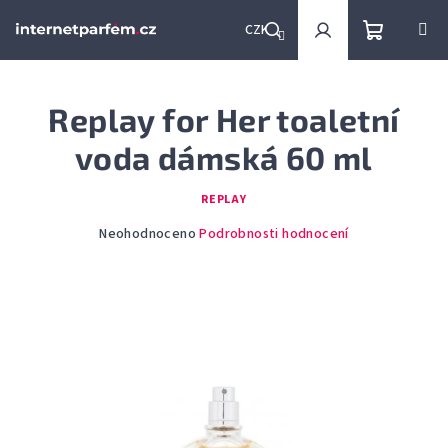
Přejít
na
CZK
obsah
Nákupní
Hledat
Přihlášení
Replay for Her toaletní
košík
voda dámská 60 ml
REPLAY
Průměrné
Neohodnoceno
Podrobnosti hodnocení
hodnocení
produktu
je
0,0
z
5
hvězdiček.