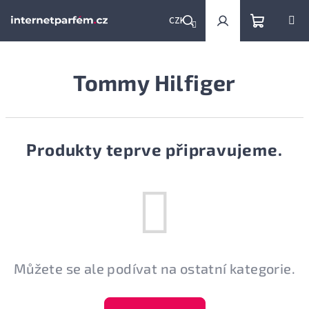
Přejít
na
CZK
obsah
Nákupní
Hledat
Přihlášení
Tommy Hilfiger
košík
Produkty teprve připravujeme.
Můžete se ale podívat na ostatní kategorie.