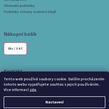
t
Obchodní podmínky
í
Podmínky ochrany osobních údajů
Nákupní košík
0
ks /
0 Kč
Kontakt
Tento web používá soubory cookie. Dalším procházením
info
@
internetparfem.cz
tohoto webu vyjadřujete souhlas s jejich používáním..
603 100 829
Více informací
zde
.
Nastavení