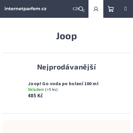
Přejít
na
CZK
obsah
Nákupní
Hledat
Přihlášení
Joop
košík
Nejprodávanější
Joop! Go voda po holení 100 ml
Skladem
(>5 ks)
485 Kč
Ř