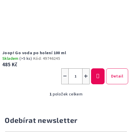
u
k
t
ů
Joop! Go voda po holení 100 ml
Skladem
(>5 ks)
Kód:
49746245
485 Kč
−
+
Detail
1
položek celkem
O
v
l
á
Odebírat newsletter
d
a