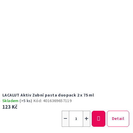
LACALUT Aktiv Zubní pasta duopack 2 x 75 ml
Skladem
(>5 ks)
Kód:
4016369657119
123 Kč
−
+
Detail