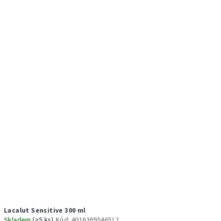
Lacalut Sensitive 300 ml
Skladem
(>5 ks)
Kód:
4016369546512