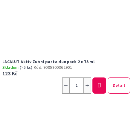
LACALUT Aktiv Zubní pasta duopack 2 x 75 ml
Skladem
(>5 ks)
Kód:
9005800362901
123 Kč
−
+
Detail