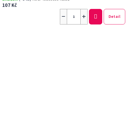
107 Kč
−
+
Detail