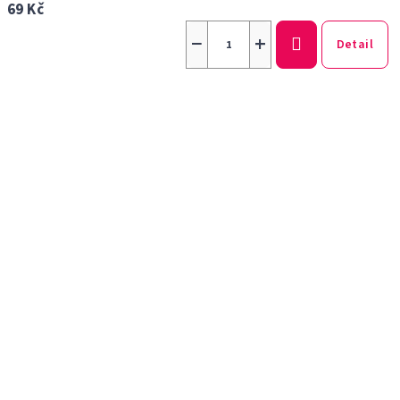
69 Kč
−
+
Detail