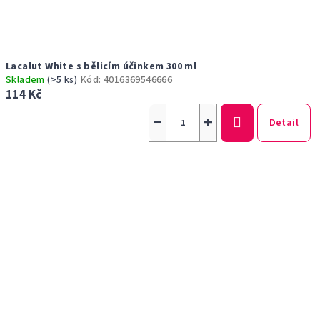
Lacalut White s bělicím účinkem 300 ml
Skladem
(>5 ks)
Kód:
4016369546666
114 Kč
−
+
Detail