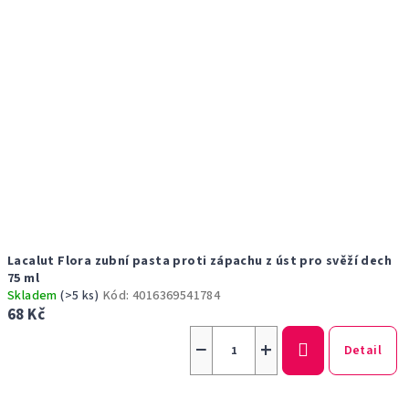
Lacalut Flora zubní pasta proti zápachu z úst pro svěží dech
75 ml
Skladem
(>5 ks)
Kód:
4016369541784
68 Kč
−
+
Detail