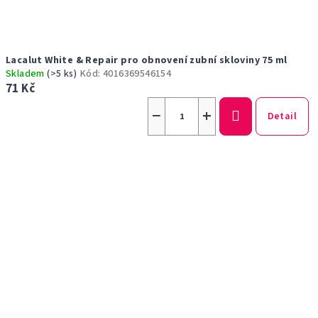
Lacalut White & Repair pro obnovení zubní skloviny 75 ml
Skladem
(>5 ks)
Kód:
4016369546154
71 Kč
−
+
Detail