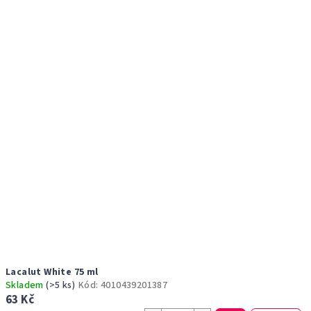
r
p
o
i
d
s
u
p
k
r
t
o
ů
d
u
k
t
ů
Lacalut White 75 ml
Skladem
(>5 ks)
Kód:
4010439201387
63 Kč