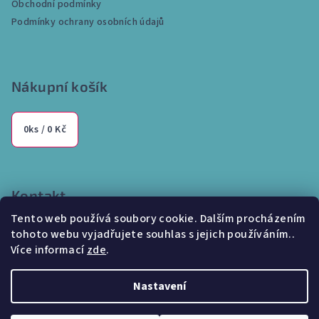
Obchodní podmínky
í
Podmínky ochrany osobních údajů
Nákupní košík
0
ks /
0 Kč
Kontakt
Tento web používá soubory cookie. Dalším procházením
info
@
internetparfem.cz
tohoto webu vyjadřujete souhlas s jejich používáním..
603 100 829
Více informací
zde
.
Nastavení