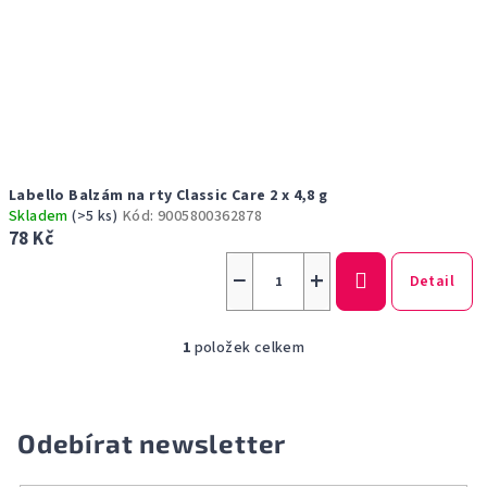
u
k
t
ů
Labello Balzám na rty Classic Care 2 x 4,8 g
Skladem
(>5 ks)
Kód:
9005800362878
78 Kč
−
+
Detail
1
položek celkem
O
v
l
á
Odebírat newsletter
d
a