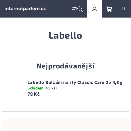
Přejít
na
CZK
obsah
Nákupní
Hledat
Přihlášení
Labello
košík
Nejprodávanější
Labello Balzám na rty Classic Care 2 x 4,8 g
Skladem
(>5 ks)
78 Kč
Ř