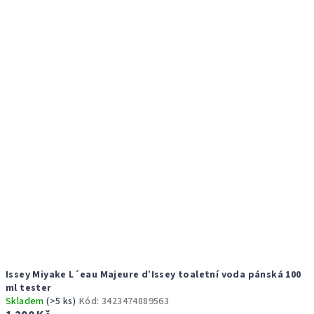
r
p
o
i
d
s
u
p
k
r
t
o
ů
d
u
k
t
ů
Issey Miyake L´eau Majeure d’Issey toaletní voda pánská 100
ml tester
Skladem
(>5 ks)
Kód:
3423474889563