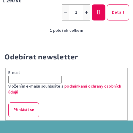
1 290 Kč
−
+
Detail
1
položek celkem
O
v
l
á
Odebírat newsletter
d
a
E-mail
c
í
Vložením e-mailu souhlasíte s
podmínkami ochrany osobních
p
údajů
r
v
k
Přihlásit se
y
v
Z
ý
á