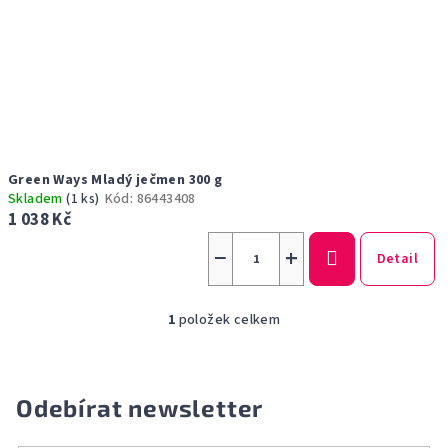
u
k
t
ů
Green Ways Mladý ječmen 300 g
Skladem
(1 ks)
Kód:
86443408
1 038 Kč
−
+
Detail
1
položek celkem
O
v
l
á
Odebírat newsletter
d
a