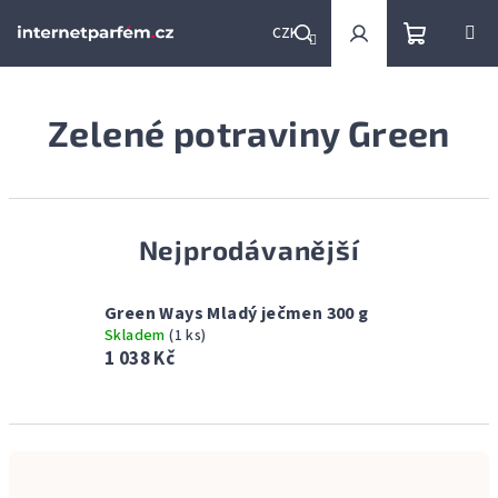
Přejít
na
CZK
obsah
Nákupní
Hledat
Přihlášení
Zelené potraviny Green
košík
Nejprodávanější
Green Ways Mladý ječmen 300 g
Skladem
(1 ks)
1 038 Kč
Ř