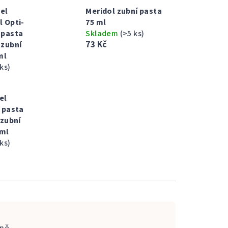
el
Meridol zubní pasta
l Opti-
75 ml
 pasta
Skladem
(>5 ks)
73 Kč
 zubní
ml
 ks)
el
 pasta
 zubní
 ml
 ks)