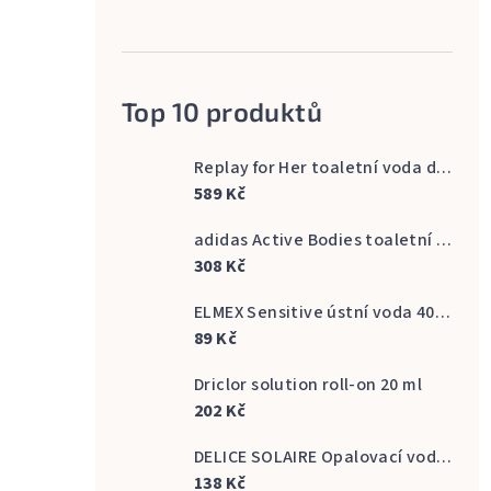
Top 10 produktů
Replay for Her toaletní voda dámská 60 ml
589 Kč
adidas Active Bodies toaletní voda pánská 100 ml
308 Kč
ELMEX Sensitive ústní voda 400 ml
89 Kč
Driclor solution roll-on 20 ml
202 Kč
DELICE SOLAIRE Opalovací voda Fresh Bronze s vůní kokosu 500 ml
138 Kč