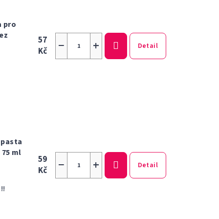
a pro
bez
57
−
+
Detail
Kč
 pasta
 75 ml
59
−
+
Detail
Kč
!!