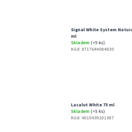
5
hvězdiček.
Signal White System Natur
ml
Skladem
(>5 ks)
Kód:
8717644084830
Lacalut White 75 ml
Skladem
(>5 ks)
Kód:
4010439201387