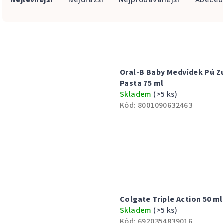
Nejlevnější
Nejdražší
Nejprodávanější
Abeced
a
z
V
e
ý
n
Oral-B Baby Medvídek Pú Z
p
í
Pasta 75 ml
i
Skladem
(>5 ks)
p
Kód:
8001090632463
s
r
p
o
r
d
o
u
d
k
Colgate Triple Action 50 ml
u
t
Skladem
(>5 ks)
Kód:
6920354839016