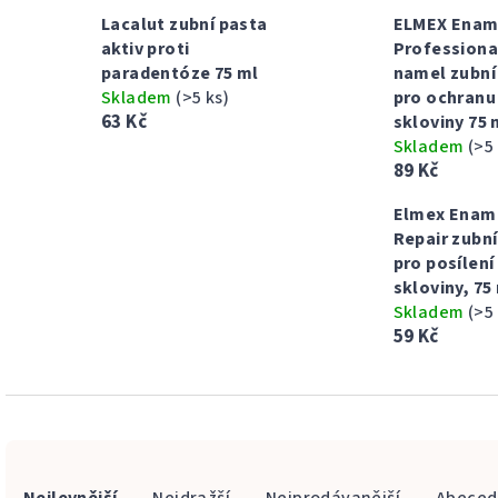
Lacalut zubní pasta
ELMEX Enam
aktiv proti
Professiona
paradentóze 75 ml
namel zubní
Skladem
(>5 ks)
pro ochranu
63 Kč
skloviny 75 
Skladem
(>5
89 Kč
Elmex Enam
Repair zubní
pro posílení
skloviny, 75
Skladem
(>5
59 Kč
Ř