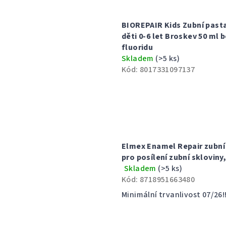
BIOREPAIR Kids Zubní past
děti 0-6 let Broskev 50 ml 
fluoridu
Skladem
(>5 ks)
Kód:
8017331097137
Elmex Enamel Repair zubní
pro posílení zubní skloviny,
Skladem
(>5 ks)
Průměrné
Kód:
8718951663480
hodnocení
produktu
Minimální trvanlivost 07/26!!
je
5,0
z