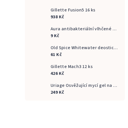
Gillette Fusion5 16 ks
938 Kč
Aura antibakteriální vlhčené ubrousky na ruce 20 ks
9 Kč
Old Spice Whitewater deostick 50 ml
61 Kč
Gillette Mach3 12 ks
426 Kč
Uriage Osvěžující mycí gel na intimní hygienu Gyn Phy Refreshing Gel Intimate Hygiene 500 ml
249 Kč