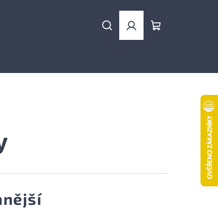
Hledat
Přihlášení
Nákupní
košík
y
nější