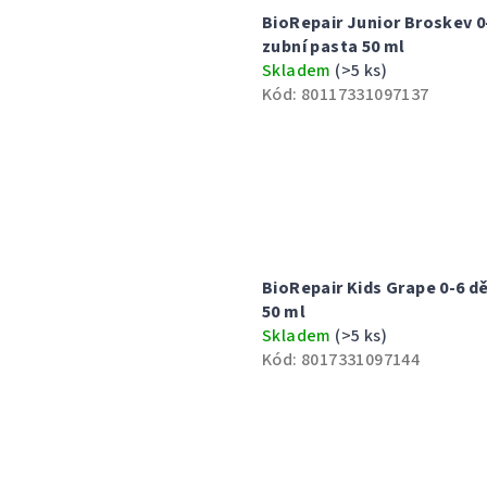
BioRepair Junior Broskev 0
zubní pasta 50 ml
Skladem
(>5 ks)
Kód:
80117331097137
BioRepair Kids Grape 0-6 d
50 ml
Skladem
(>5 ks)
Kód:
8017331097144