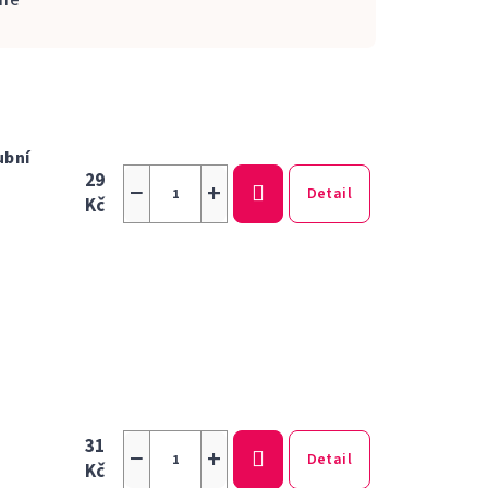
ně
ubní
29
−
+
Detail
Kč
31
−
+
Detail
Kč