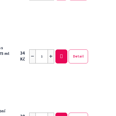
ss
34
75 ml
−
+
Detail
Kč
bní