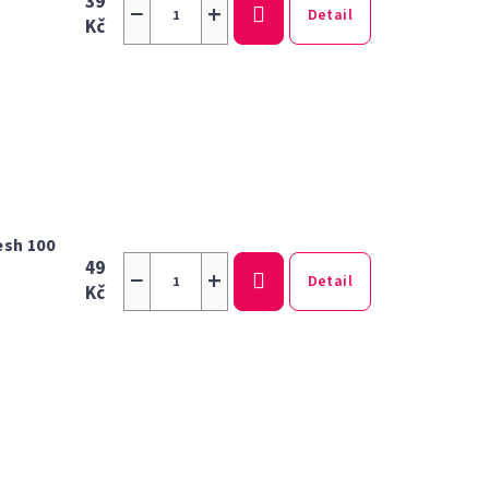
39
−
+
Detail
Kč
esh 100
49
−
+
Detail
Kč