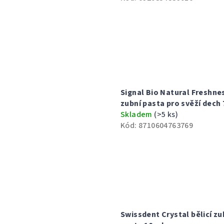
k
ů
t
ů
Signal Bio Natural Freshne
zubní pasta pro svěží dech 
Skladem
(>5 ks)
Kód:
8710604763769
Swissdent Crystal bělicí zu