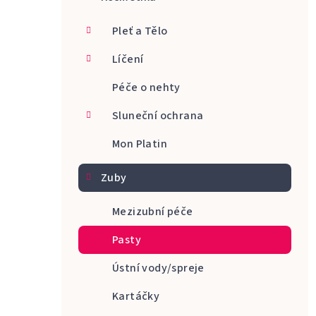
a
Pleť a Tělo
n
Líčení
n
Péče o nehty
í
p
Sluneční ochrana
a
Mon Platin
n
Zuby
e
Mezizubní péče
l
Pasty
Ústní vody/spreje
Kartáčky