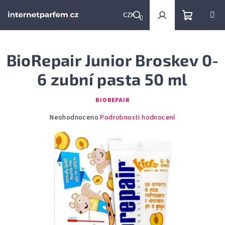
Přejít
na
CZK
obsah
Nákupní
Hledat
Přihlášení
BioRepair Junior Broskev 0-
košík
6 zubní pasta 50 ml
BIOREPAIR
Průměrné
Neohodnoceno
Podrobnosti hodnocení
hodnocení
produktu
je
0,0
z
5
hvězdiček.