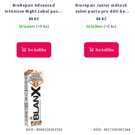
BioRepair Advanced
Biorepair Junior mátová
Intensive Night zubní pasta
zubní pasta pro děti bez
75 ml
fluoridů 75 ml
89 Kč
68 Kč
Skladem
(>5 ks)
Skladem
(>5 ks)
Do košíku
Do košíku
KÓD:
8006320054763
KÓD:
8017331097144