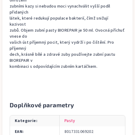
ohrožení
zubními kazy si nebudou moci vynachválit vyšší podíl
přidaných
látek, které redukují populace bakterií, čímž snižují
kazivost
zubů. Objem zubní pasty BIOREPAIR je 50 ml. Ovocná příchuť
vnese do
vašich úst příjemný pocit, který vydrží i po čištění. Pro
příjemný
dech, krásně bílé a zdravé zuby používejte zubní pastu
BIOREPAIR v
kombinaci s odpovídajícím zubním kartáčkem.
Doplňkové parametry
Kategorie
:
Pasty
EAN
:
8017331069202