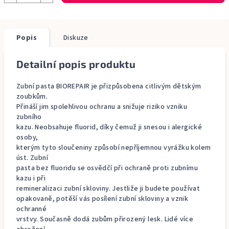
Popis
Diskuze
Detailní popis produktu
Zubní pasta BIOREPAIR je přizpůsobena citlivým dětským
zoubkům.
Přináší jim spolehlivou ochranu a snižuje riziko vzniku
zubního
kazu. Neobsahuje fluorid, díky čemuž ji snesou i alergické
osoby,
kterým tyto sloučeniny způsobí nepříjemnou vyrážku kolem
úst. Zubní
pasta bez fluoridu se osvědčí při ochraně proti zubnímu
kazu i při
remineralizaci zubní skloviny. Jestliže ji budete používat
opakovaně, potěší vás posílení zubní skloviny a vznik
ochranné
vrstvy. Současně dodá zubům přirozený lesk. Lidé více