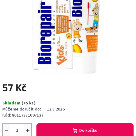
57 Kč
Měrná
Skladem
(>5 ks)
cena:
Můžeme doručit do:
12.8.2026
Kód:
80117331097137
−
+
Do košíku