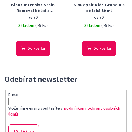
BlanX Intensive Stain
BioRepair Kids Grape 0-6
Removal bělicí s
dětská 50 ml
bambusovými výtažky 75 ml
72 Kč
57 Kč
Skladem
(>5 ks)
Skladem
(>5 ks)
Do košíku
Do košíku
Odebírat newsletter
E-mail
Vložením e-mailu souhlasíte s
podmínkami ochrany osobních
údajů
Přihlásit se