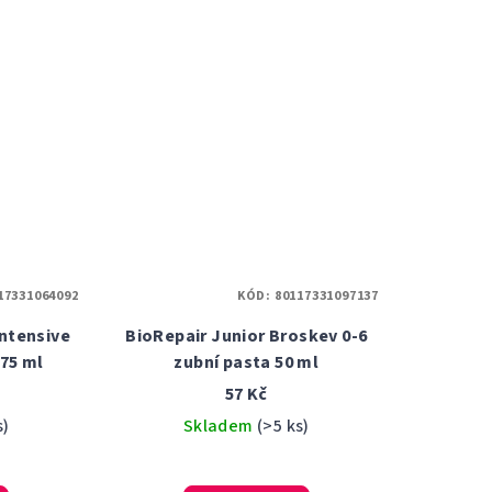
17331064092
KÓD:
80117331097137
ntensive
BioRepair Junior Broskev 0-6
 75 ml
zubní pasta 50 ml
57 Kč
s)
Skladem
(>5 ks)