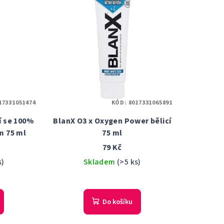
17331051474
KÓD:
8017331065891
í se 100%
BlanX O3 x Oxygen Power bělicí
m 75 ml
75 ml
79 Kč
s)
Skladem
(>5 ks)
Do košíku