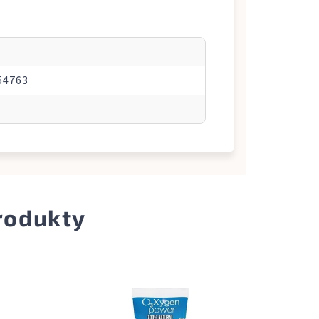
54763
produkty