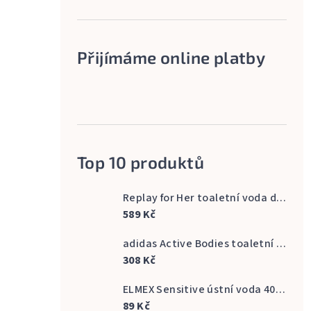
Přijímáme online platby
Top 10 produktů
Replay for Her toaletní voda dámská 60 ml
589 Kč
adidas Active Bodies toaletní voda pánská 100 ml
308 Kč
ELMEX Sensitive ústní voda 400 ml
89 Kč