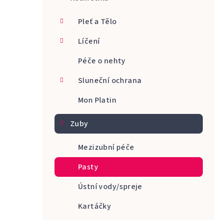
a
Pleť a Tělo
n
Líčení
n
Péče o nehty
í
p
Sluneční ochrana
a
Mon Platin
n
Zuby
e
Mezizubní péče
l
Pasty
Ústní vody/spreje
Kartáčky