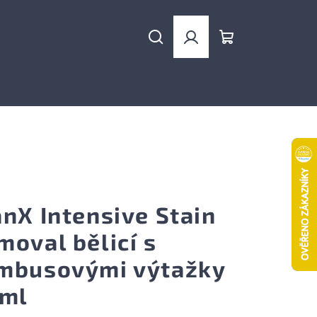
Hledat
Přihlášení
Nákupní
košík
anX Intensive Stain
moval bělicí s
mbusovými výtažky
 ml