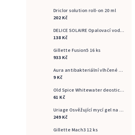
Driclor solution roll-on 20 ml
202 Kč
DELICE SOLAIRE Opalovací voda Fresh Bronze s vůní kokosu 500 ml
138 Kč
Gillette Fusion5 16 ks
933 Kč
Aura antibakteriální vlhčené ubrousky na ruce 20 ks
9 Kč
Old Spice Whitewater deostick 50 ml
61 Kč
Uriage Osvěžující mycí gel na intimní hygienu Gyn Phy Refreshing Gel Intimate Hygiene 500 ml
249 Kč
Gillette Mach3 12 ks