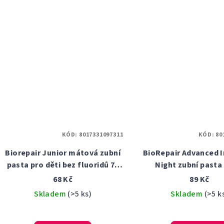
KÓD:
8017331097311
KÓD:
80
Biorepair Junior mátová zubní
BioRepair Advanced I
pasta pro děti bez fluoridů 75
Night zubní pasta
ml
68 Kč
89 Kč
Skladem
(>5 ks)
Skladem
(>5 k