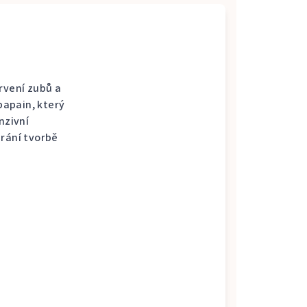
rvení zubů a
apain, který
nzivní
brání tvorbě