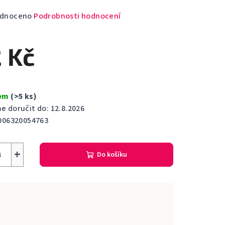
rné
dnoceno
Podrobnosti hodnocení
cení
ktu
 Kč
dem
(>5 ks)
ček.
 doručit do:
12.8.2026
006320054763
+
Do košíku