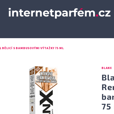
 BĚLICÍ S BAMBUSOVÝMI VÝTAŽKY 75 ML
BLANX
Bl
Re
ba
75