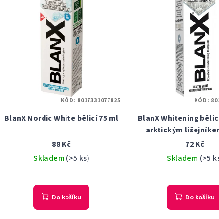
KÓD:
8017331077825
KÓD:
80
BlanX Nordic White bělicí 75 ml
BlanX Whitening bělic
arktickým lišejníke
88 Kč
72 Kč
Skladem
(>5 ks)
Skladem
(>5 k
Do košíku
Do košíku