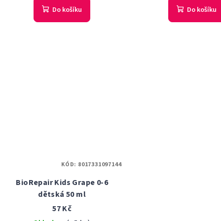
Do košíku
Do košíku
KÓD:
8017331097144
BioRepair Kids Grape 0-6
dětská 50 ml
57 Kč