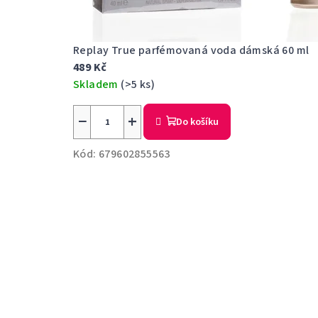
Replay True parfémovaná voda dámská 60 ml
489 Kč
Skladem
(>5 ks)
−
+
Do košíku
Kód:
679602855563