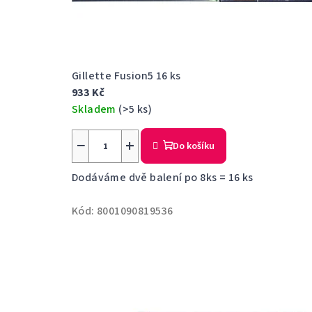
ě
Gillette Fusion5 16 ks
933 Kč
Skladem
(>5 ks)
−
+
Do košíku
Dodáváme dvě balení po 8ks = 16 ks
Kód:
8001090819536