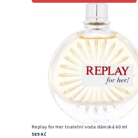
e
j
t
e
v
n
a
š
Replay for Her toaletní voda dámská 60 ml
589 Kč