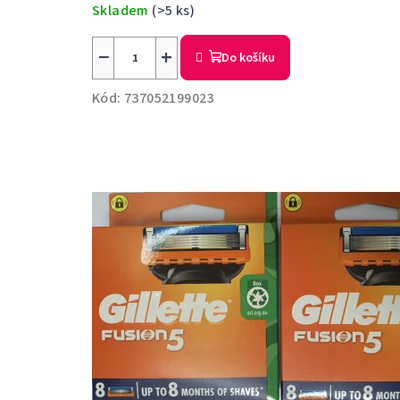
e
Skladem
(>5 ks)
−
+
m
Do košíku
Kód:
737052199023
o
b
c
h
o
d