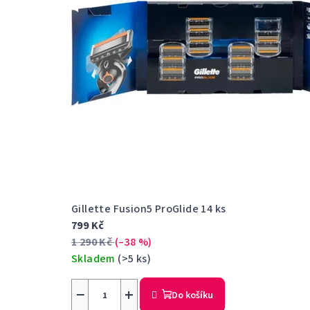
Gillette Fusion5 ProGlide 14 ks
799 Kč
1 290 Kč
(–38 %)
Skladem
(>5 ks)
−
+
Do košíku