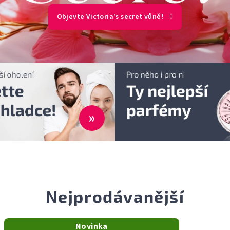
Objevte Victoria's secret vůně!
»
Nejprodávanější
Novinka