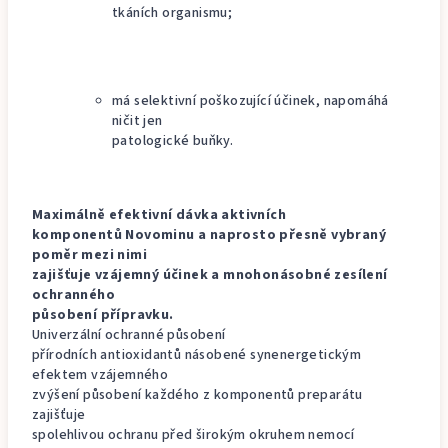
tkáních organismu;
má selektivní poškozující účinek, napomáhá
ničit jen
patologické buňky.
Maximálně efektivní dávka aktivních
komponentů Novominu a naprosto přesně vybraný
poměr mezi nimi
zajišťuje vzájemný účinek a mnohonásobné zesílení
ochranného
působení přípravku.
Univerzální ochranné působení
přírodních antioxidantů násobené synenergetickým
efektem vzájemného
zvýšení působení každého z komponentů preparátu
zajišťuje
spolehlivou ochranu před širokým okruhem nemocí