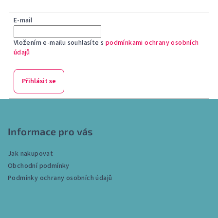
E-mail
Vložením e-mailu souhlasíte s
podmínkami ochrany osobních
údajů
Přihlásit se
Z
á
p
Informace pro vás
a
Jak nakupovat
t
Obchodní podmínky
í
Podmínky ochrany osobních údajů