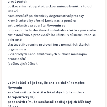
provázených
poškozením nebo patologickou změnou buněk, a to od
infekcí
nachlazení až po chronicky degenerativní procesy.
Kromě toho díky přesné kombinaci a poměru
antioxidantů v preparátu
Novomin
se
poprvé podařilo dosáhnout unikátního efektu vyváženého
antioxidačního a prooxidačního účinku. V důsledku toho se
ochranné
vlastnosti Novominu projevují jen v normálních tkáních
organismu a
v cizorodých nebo zmutovaných buňkách má naopak
prooxidační
(poškozující) účinek.
Velmi důležité je i to, že antioxidační komplex
Novomin
značně snižuje toxicitu lékařských (chemicko-
terapeutických)
preparátů tím, že současně zesiluje jejich léčebný
účinek.