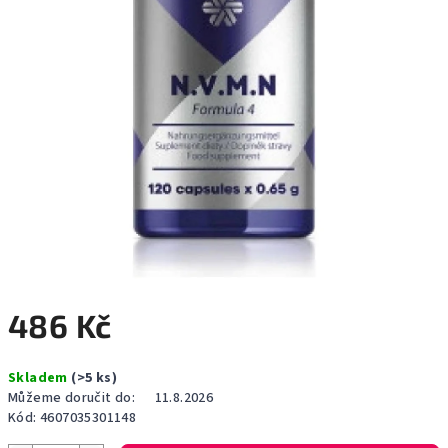
486 Kč
Měrná
Skladem
(>5 ks)
cena:
Můžeme doručit do:
11.8.2026
Kód:
4607035301148