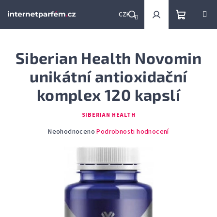
Přejít
na
CZK
obsah
Nákupní
Hledat
Přihlášení
Siberian Health Novomin
košík
unikátní antioxidační
komplex 120 kapslí
SIBERIAN HEALTH
Průměrné
Neohodnoceno
Podrobnosti hodnocení
hodnocení
produktu
je
0,0
z
5
hvězdiček.