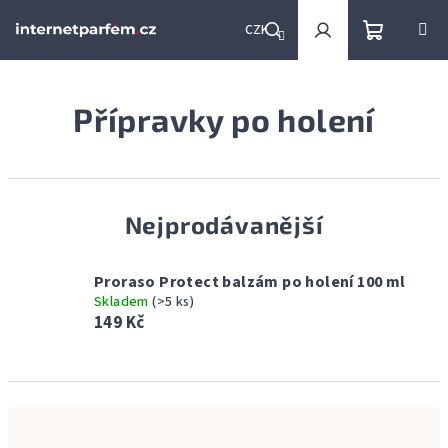
Přejít
na
CZK
obsah
Nákupní
Hledat
Přihlášení
Přípravky po holení
košík
Nejprodávanější
Proraso Protect balzám po holení 100 ml
Skladem
(>5 ks)
149 Kč
Ř