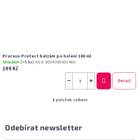
u
k
t
ů
Proraso Protect balzám po holení 100 ml
Skladem
(>5 ks)
Kód:
8004395001460
149 Kč
−
+
Detail
1
položek celkem
O
v
l
á
Odebírat newsletter
d
a