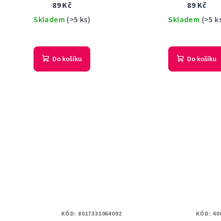
89 Kč
89 Kč
Skladem
(>5 ks)
Skladem
(>5 k
Do košíku
Do košíku
KÓD:
8017331064092
KÓD:
40