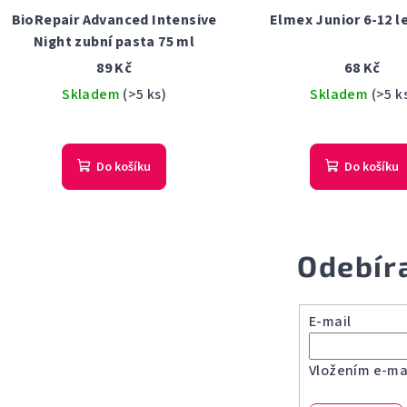
BioRepair Advanced Intensive
Elmex Junior 6-12 l
Night zubní pasta 75 ml
89 Kč
68 Kč
Skladem
(>5 ks)
Skladem
(>5 k
Do košíku
Do košíku
Odebír
E-mail
Vložením e-mai