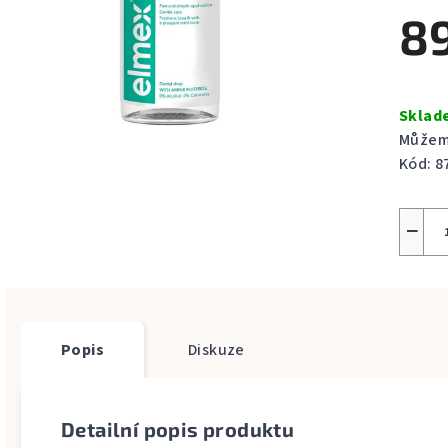
produ
8
je
5,0
z
Měrná
5
cena:
Skla
hvězdi
Můžeme
Kód:
8
−
Popis
Diskuze
Detailní popis produktu