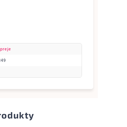
preje
349
produkty