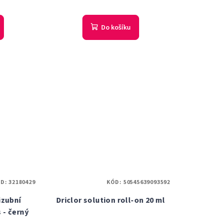
Do košíku
ÓD:
32180429
KÓD:
50545639093592
izubní
Driclor solution roll-on 20 ml
 - černý