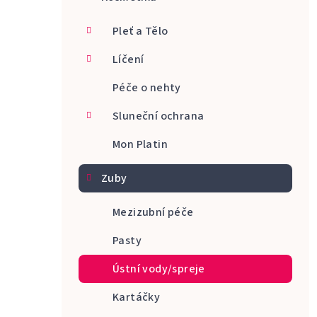
a
Pleť a Tělo
n
Líčení
n
Péče o nehty
í
p
Sluneční ochrana
a
Mon Platin
n
Zuby
e
Mezizubní péče
l
Pasty
Ústní vody/spreje
Kartáčky