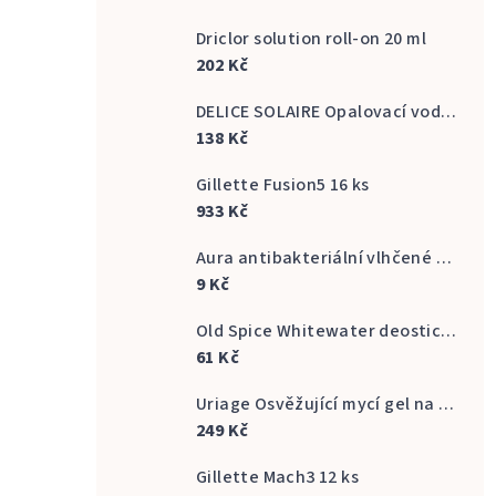
Driclor solution roll-on 20 ml
202 Kč
DELICE SOLAIRE Opalovací voda Fresh Bronze s vůní kokosu 500 ml
138 Kč
Gillette Fusion5 16 ks
933 Kč
Aura antibakteriální vlhčené ubrousky na ruce 20 ks
9 Kč
Old Spice Whitewater deostick 50 ml
61 Kč
Uriage Osvěžující mycí gel na intimní hygienu Gyn Phy Refreshing Gel Intimate Hygiene 500 ml
249 Kč
Gillette Mach3 12 ks