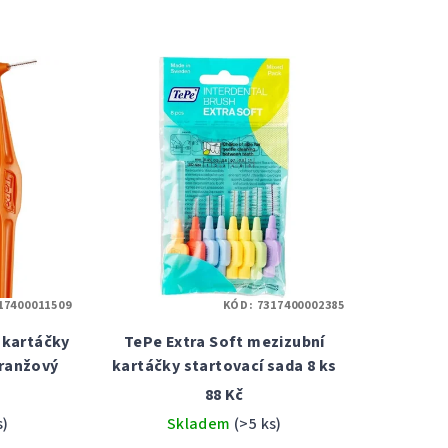
17400011509
KÓD:
7317400002385
 kartáčky
TePe Extra Soft mezizubní
oranžový
kartáčky startovací sada 8 ks
88 Kč
s)
Skladem
(>5 ks)