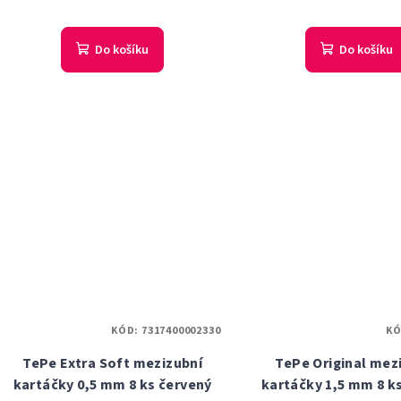
Do košíku
Do košíku
KÓD:
7317400002330
K
TePe Extra Soft mezizubní
TePe Original mez
kartáčky 0,5 mm 8 ks červený
kartáčky 1,5 mm 8 ks