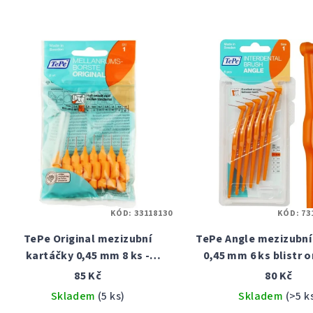
KÓD:
33118130
KÓD:
73
TePe Original mezizubní
TePe Angle mezizubní
kartáčky 0,45 mm 8 ks -
0,45 mm 6 ks blistr 
oranžový
85 Kč
80 Kč
Skladem
(5 ks)
Skladem
(>5 k