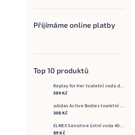
Přijímáme online platby
Top 10 produktů
Replay for Her toaletní voda dámská 60 ml
589 Kč
adidas Active Bodies toaletní voda pánská 100 ml
308 Kč
ELMEX Sensitive ústní voda 400 ml
89 Kč