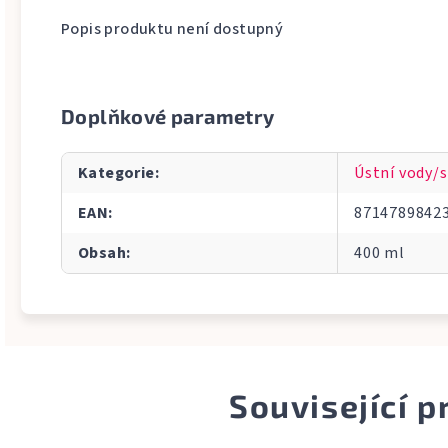
Popis produktu není dostupný
Doplňkové parametry
Kategorie
:
Ústní vody/s
EAN
:
8714789842
Obsah
:
400 ml
Související 