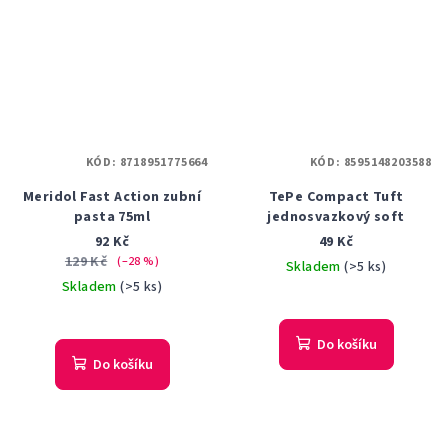
KÓD:
8718951775664
KÓD:
8595148203588
Meridol Fast Action zubní
TePe Compact Tuft
pasta 75ml
jednosvazkový soft
92 Kč
49 Kč
129 Kč
(–28 %)
Skladem
(>5 ks)
Skladem
(>5 ks)
Průměrné
hodnocení
produktu
Do košíku
je
Do košíku
5,0
z
5
hvězdiček.