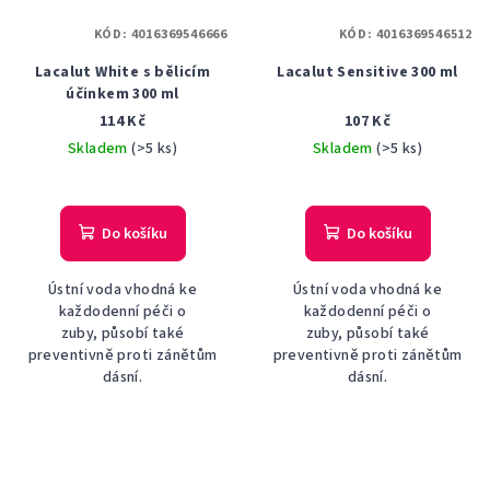
KÓD:
4016369546666
KÓD:
4016369546512
Lacalut White s bělicím
Lacalut Sensitive 300 ml
účinkem 300 ml
114 Kč
107 Kč
Skladem
(>5 ks)
Skladem
(>5 ks)
Do košíku
Do košíku
Ústní voda vhodná ke
Ústní voda vhodná ke
každodenní péči o
každodenní péči o
zuby, působí také
zuby, působí také
preventivně proti zánětům
preventivně proti zánětům
dásní.
dásní.