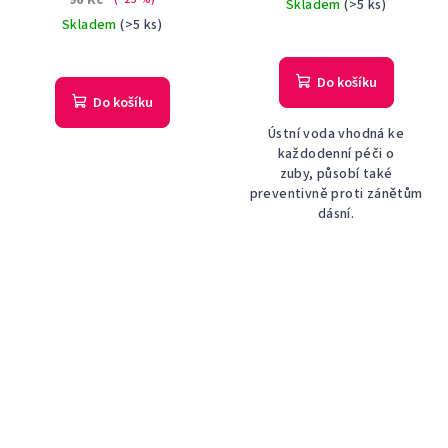
96 Kč
Skladem
(>5 ks)
Skladem
(>5 ks)
Do košíku
Do košíku
Ústní voda vhodná ke
každodenní péči o
zuby, působí také
preventivně proti zánětům
dásní.