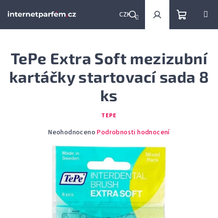
Přejít
na
CZK
obsah
Nákupní
Hledat
Přihlášení
TePe Extra Soft mezizubní
košík
kartáčky startovací sada 8
ks
TEPE
Průměrné
Neohodnoceno
Podrobnosti hodnocení
hodnocení
produktu
je
0,0
z
5
hvězdiček.