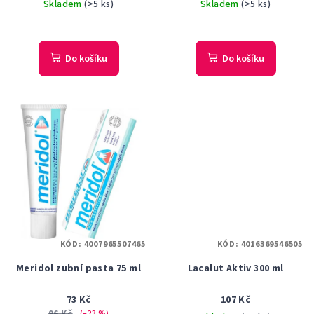
Skladem
(>5 ks)
Skladem
(>5 ks)
Průměrné
hodnocení
produktu
Do košíku
Do košíku
je
5,0
z
5
hvězdiček.
KÓD:
4007965507465
KÓD:
4016369546505
Meridol zubní pasta 75 ml
Lacalut Aktiv 300 ml
73 Kč
107 Kč
(–23 %)