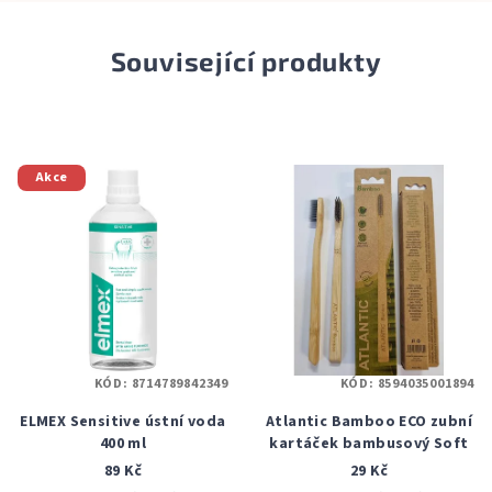
Související produkty
Akce
KÓD:
8714789842349
KÓD:
8594035001894
ELMEX Sensitive ústní voda
Atlantic Bamboo ECO zubní
400 ml
kartáček bambusový Soft
89 Kč
29 Kč