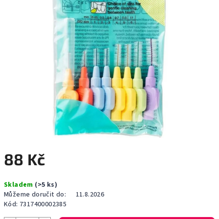
88 Kč
Měrná
Skladem
(>5 ks)
cena:
Můžeme doručit do:
11.8.2026
Kód:
7317400002385