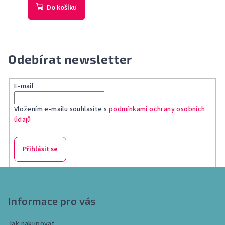
Do košíku
Odebírat newsletter
E-mail
Vložením e-mailu souhlasíte s
podmínkami ochrany osobních
údajů
Přihlásit se
Z
á
p
Informace pro vás
a
Jak nakupovat