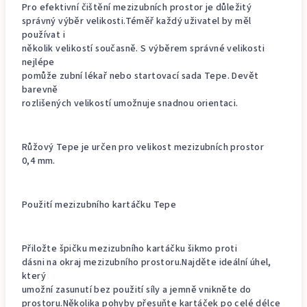
Pro efektivní čištění mezizubních prostor je důležitý
správný výběr velikosti.Téměř každý uživatel by měl
používat i
několik velikostí současně. S výběrem správné velikosti
nejlépe
pomůže zubní lékař nebo startovací sada Tepe. Devět
barevně
rozlišených velikostí umožnuje snadnou orientaci.
Růžový Tepe je určen pro velikost mezizubních prostor
0,4 mm.
Použití mezizubního kartáčku Tepe
Přiložte špičku mezizubního kartáčku šikmo proti
dásni na okraj mezizubního prostoru.Najděte ideální úhel,
který
umožní zasunutí bez použití síly a jemně vnikněte do
prostoru.Několika pohyby přesuňte kartáček po celé délce