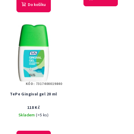
je
Do košíku
5,0
z
5
hvězdiček.
KÓD:
7317400019840
TePe Gingival gel 20 ml
118 Kč
Skladem
(>5 ks)