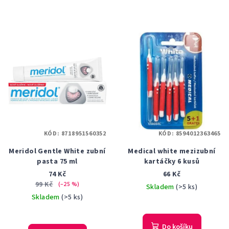
KÓD:
8718951560352
KÓD:
8594012363465
Meridol Gentle White zubní
Medical white mezizubní
pasta 75 ml
kartáčky 6 kusů
74 Kč
66 Kč
99 Kč
(–25 %)
Skladem
(>5 ks)
Skladem
(>5 ks)
Průměrné
hodnocení
produktu
Do košíku