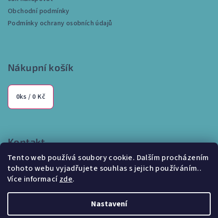
t
Obchodní podmínky
í
Podmínky ochrany osobních údajů
Nákupní košík
0
ks /
0 Kč
Kontakt
Tento web používá soubory cookie. Dalším procházením
info
@
internetparfem.cz
tohoto webu vyjadřujete souhlas s jejich používáním..
603 100 829
Více informací
zde
.
Nastavení