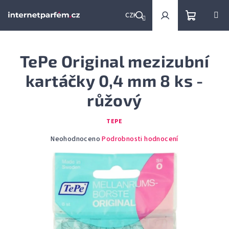
Přejít
na
CZK
obsah
Nákupní
Hledat
Přihlášení
TePe Original mezizubní
košík
kartáčky 0,4 mm 8 ks -
růžový
TEPE
Průměrné
Neohodnoceno
Podrobnosti hodnocení
hodnocení
produktu
je
0,0
z
5
hvězdiček.