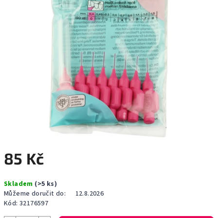
85 Kč
Měrná
Skladem
(>5 ks)
cena:
Můžeme doručit do:
12.8.2026
Kód:
32176597