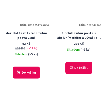
KÓD:
8718951775664
KÓD:
192047248
Meridol Fast Action zubní
Finclub zubní pasta s
pasta 75ml
aktivním uhlím a výtažkem
z borovice 120 g
92 Kč
289 Kč
129 Kč
(–28 %)
Skladem
(>5 ks)
Skladem
(>5 ks)
Do košíku
Do košíku