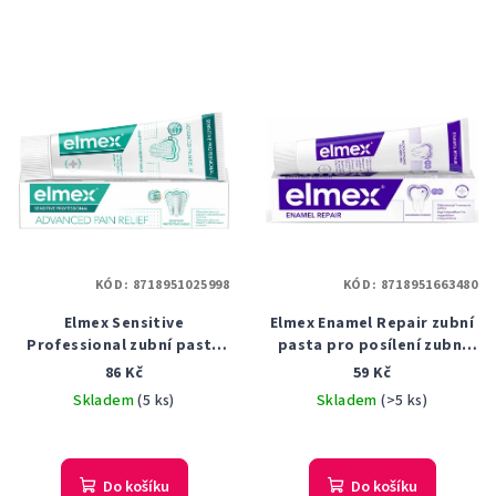
KÓD:
8718951025998
KÓD:
8718951663480
Elmex Sensitive
Elmex Enamel Repair zubní
Professional zubní pasta
pasta pro posílení zubní
75ml
skloviny, 75 ml
86 Kč
59 Kč
Skladem
(5 ks)
Skladem
(>5 ks)
Průměrné
Průměrné
hodnocení
hodnocení
produktu
produktu
Do košíku
Do košíku