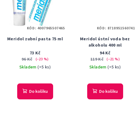
KÓD:
4007965507465
KÓD:
8718951560741
Meridol zubní pasta 75 ml
Meridol ústní voda bez
alkoholu 400 ml
73 Kč
94 Kč
96 Kč
119 Kč
(–23 %)
(–21 %)
Skladem
(>5 ks)
Skladem
(>5 ks)
Do košíku
Do košíku