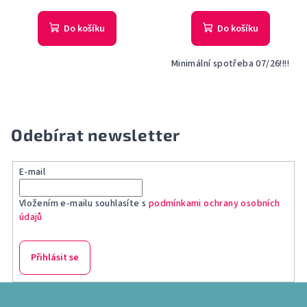
Do košíku
Do košíku
Minimální spotřeba 07/26!!!!
Odebírat newsletter
E-mail
Vložením e-mailu souhlasíte s
podmínkami ochrany osobních
údajů
Přihlásit se
Z