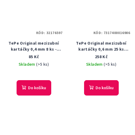
KÓD:
32176597
KÓD:
7317400016986
TePe Original mezizubní
TePe Original mezizubní
kartáčky 0,4 mm 8 ks -
kartáčky 0,6 mm 25 ks
růžový
sáček modrý
85 Kč
258 Kč
Skladem
(>5 ks)
Skladem
(>5 ks)
Do košíku
Do košíku