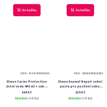
Do košíku
Do košíku
KÓD:
8714789994185
KÓD:
9005800362933
Elmex Caries Protection
Elmex Enamel Repair zubní
ústní voda 400 ml + zubní
pasta pro posílení zubní
pasta 75 ml dárková sada
skloviny 3 x 75 ml
168 Kč
219 Kč
Skladem
(>5 ks)
Skladem
(>5 ks)