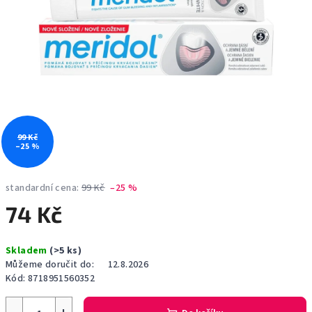
99 Kč
–25 %
standardní cena:
99 Kč
–25 %
74 Kč
Měrná
Skladem
(>5 ks)
cena:
Můžeme doručit do:
12.8.2026
Kód:
8718951560352