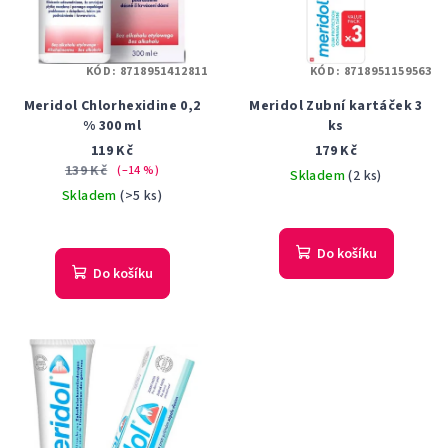
KÓD:
8718951412811
KÓD:
8718951159563
Meridol Chlorhexidine 0,2
Meridol Zubní kartáček 3
% 300 ml
ks
119 Kč
179 Kč
139 Kč
(–14 %)
Skladem
(2 ks)
Skladem
(>5 ks)
Průměrné
hodnocení
Do košíku
produktu
Do košíku
je
5,0
z
5
hvězdiček.