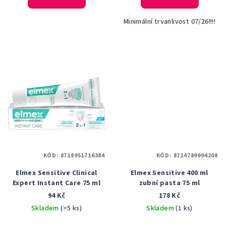
je
je
5,0
5,0
Minimální trvanlivost 07/26!!!!
z
z
5
5
hvězdiček.
hvězdiček.
KÓD:
8718951716384
KÓD:
8714789994208
Elmex Sensitive Clinical
Elmex Sensitive 400 ml
Expert Instant Care 75 ml
zubní pasta 75 ml
94 Kč
178 Kč
Skladem
(>5 ks)
Skladem
(1 ks)