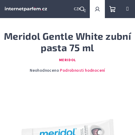
Přejít
na
CZK
obsah
Nákupní
Hledat
Přihlášení
Meridol Gentle White zubní
košík
pasta 75 ml
MERIDOL
Průměrné
Neohodnoceno
Podrobnosti hodnocení
hodnocení
produktu
je
0,0
z
5
hvězdiček.