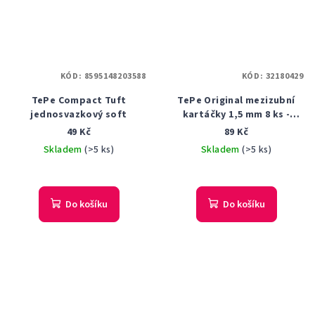
KÓD:
8595148203588
KÓD:
32180429
TePe Compact Tuft
TePe Original mezizubní
jednosvazkový soft
kartáčky 1,5 mm 8 ks -
černý
49 Kč
89 Kč
Skladem
(>5 ks)
Skladem
(>5 ks)
Průměrné
hodnocení
produktu
Do košíku
Do košíku
je
5,0
z
5
hvězdiček.