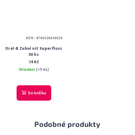
KÓD:
8700216539128
Oral-B Zubní nit Superfloss
50 ks
74 Kč
Skladem
(>5 ks)
Do košíku
Podobné produkty