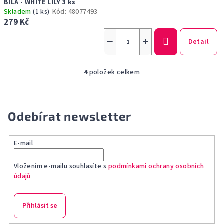
BÍLÁ - WHITE LILY 3 ks
Skladem
(1 ks)
Kód:
48077493
279 Kč
−
+
Detail
4
položek celkem
O
v
l
á
Odebírat newsletter
d
a
E-mail
c
í
Vložením e-mailu souhlasíte s
podmínkami ochrany osobních
p
údajů
r
v
k
Přihlásit se
y