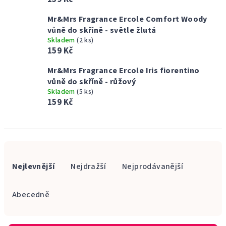
Mr&Mrs Fragrance Ercole Comfort Woody
vůně do skříně - světle žlutá
Skladem
(2 ks)
159 Kč
Mr&Mrs Fragrance Ercole Iris fiorentino
vůně do skříně - růžový
Skladem
(5 ks)
159 Kč
Ř
a
Nejlevnější
Nejdražší
Nejprodávanější
z
e
Abecedně
n
í