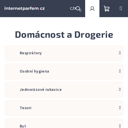
Přejít
na
CZK
obsah
Nákupní
Hledat
Přihlášení
Domácnost a Drogerie
košík
Respirátory
Osobní hygiena
Jednorázové rukavice
Tesori
Byt