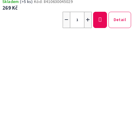
Skladem
(>5 ks)
Kód:
8410630045029
269 Kč
−
+
Detail