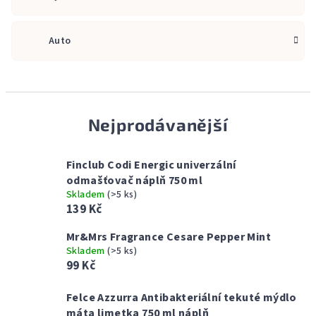
Auto
Nejprodávanější
Finclub Codi Energic univerzální
odmašťovač náplň 750 ml
Skladem
(>5 ks)
139 Kč
Mr&Mrs Fragrance Cesare Pepper Mint
Skladem
(>5 ks)
99 Kč
Felce Azzurra Antibakteriální tekuté mýdlo
máta limetka 750 ml náplň