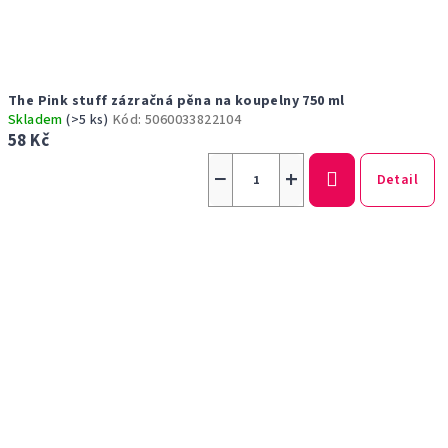
The Pink stuff zázračná pěna na koupelny 750 ml
Skladem
(>5 ks)
Kód:
5060033822104
58 Kč
−
+
Detail