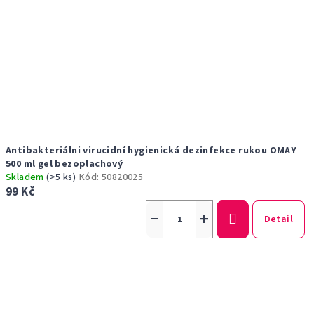
Antibakteriálni virucidní hygienická dezinfekce rukou OMAY
500 ml gel bezoplachový
Skladem
(>5 ks)
Kód:
50820025
99 Kč
−
+
Detail