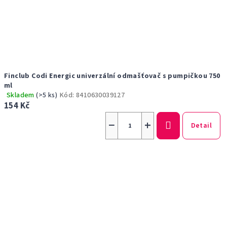
Finclub Codi Energic univerzální odmašťovač s pumpičkou 750
ml
Skladem
(>5 ks)
Kód:
8410630039127
Průměrné
154 Kč
hodnocení
produktu
−
+
je
Detail
4,4
z
5
hvězdiček.