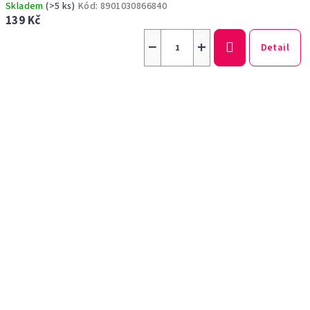
Skladem
(>5 ks)
Kód:
8901030866840
139 Kč
−
+
Detail