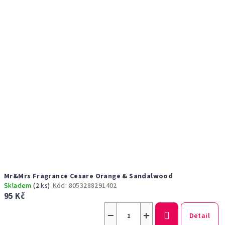
Mr&Mrs Fragrance Cesare Orange & Sandalwood
Skladem
(2 ks)
Kód:
8053288291402
95 Kč
−
+
Detail