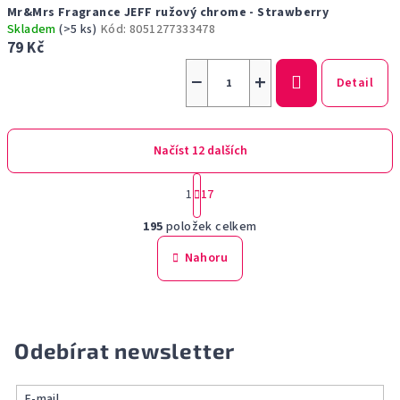
Mr&Mrs Fragrance JEFF ružový chrome - Strawberry
Skladem
(>5 ks)
Kód:
8051277333478
79 Kč
−
+
Detail
Načíst 12 dalších
S
1
17
t
O
r
195
položek celkem
á
v
n
l
Nahoru
k
á
o
d
v
a
á
n
c
Odebírat newsletter
í
í
p
r
E-mail