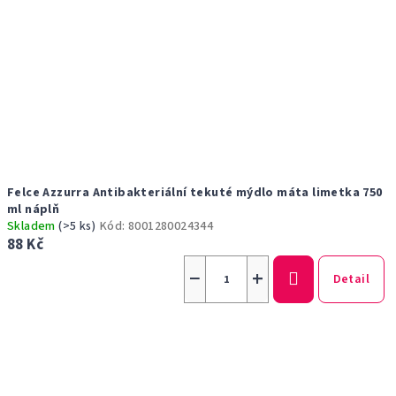
Felce Azzurra Antibakteriální tekuté mýdlo máta limetka 750
ml náplň
Skladem
(>5 ks)
Kód:
8001280024344
88 Kč
−
+
Detail