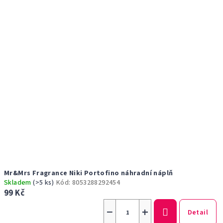
Mr&Mrs Fragrance Niki Portofino náhradní náplň
Skladem
(>5 ks)
Kód:
8053288292454
99 Kč
−
+
Detail