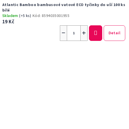
Atlantic Bamboo bambusové vatové ECO tyčinky do uší 100 ks
bílé
Skladem
(>5 ks)
Kód:
8594035001955
19 Kč
−
+
Detail