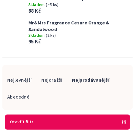
Skladem
(>5 ks)
88 Kč
Mr&Mrs Fragrance Cesare Orange &
Sandalwood
Skladem
(2 ks)
95 Kč
Ř
a
Nejlevnější
Nejdražší
Nejprodávanější
z
e
Abecedně
n
í
p
Otevřít filtr
r