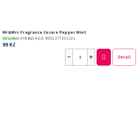
Mr&Mrs Fragrance Cesare Pepper Mint
Skladem
(>5 ks)
Kód:
8051277331221
99 Kč
−
+
Detail