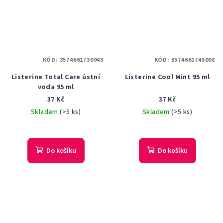
KÓD:
3574661730943
KÓD:
3574661745008
Listerine Total Care ústní
Listerine Cool Mint 95 ml
voda 95 ml
37 Kč
37 Kč
Skladem
(>5 ks)
Skladem
(>5 ks)
Do košíku
Do košíku