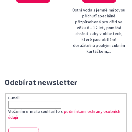
5,0
Ústní voda s jemně mátovou
z
příchuťí speciálně
5
přizpůsobená pro děti ve
hvězdiček.
věku 6 – 12 let, pomáhá
chránit zuby v oblastech,
které jsou obtížně
dosažitelná pouhým zubním
kartáčkem,...
Odebírat newsletter
E-mail
Vložením e-mailu souhlasíte s
podmínkami ochrany osobních
údajů