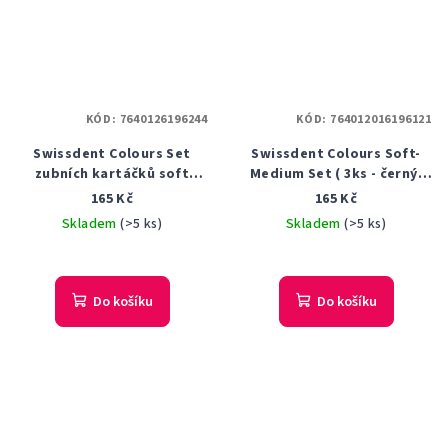
KÓD:
7640126196244
KÓD:
764012016196121
Swissdent Colours Set
Swissdent Colours Soft-
zubních kartáčků soft
Medium Set ( 3ks - černý,
medium 3 ks
červený, modrý ) - Sada
165 Kč
165 Kč
zubních kartáčků
Skladem
(>5 ks)
Skladem
(>5 ks)
Do košíku
Do košíku