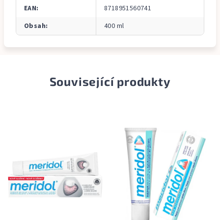
EAN
:
8718951560741
Obsah
:
400 ml
Související produkty