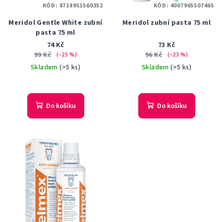
KÓD:
8718951560352
KÓD:
4007965507465
Meridol Gentle White zubní
Meridol zubní pasta 75 ml
pasta 75 ml
74 Kč
73 Kč
99 Kč
96 Kč
(–25 %)
(–23 %)
Skladem
(>5 ks)
Skladem
(>5 ks)
Do košíku
Do košíku