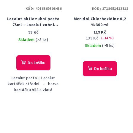
KÓD:
4016369308486
KÓD:
8718951412811
Lacalut aktiv zubní pasta
Meridol Chlorhexidine 0,2
75ml + Lacalut zubní
% 300 ml
kartáček
99 Kč
119 Kč
139 Kč
(–14 %)
Skladem
(>5 ks)
Skladem
(>5 ks)
Průměrné
hodnocení
Do košíku
produktu
Do košíku
je
Lacalut pasta + Lacalut
5,0
kartáček střední - barva
z
kartáčku bílá a zlatá
5
hvězdiček.