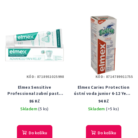
KÓD:
8718951025998
KÓD:
8714789911755
Elmex Sensitive
Elmex Caries Protection
Professional zubní pasta
ústní voda junior 6-12 Years
75ml
400 ml
86 Kč
94 Kč
Skladem
(5 ks)
Skladem
(>5 ks)
Průměrné
hodnocení
produktu
Do košíku
Do košíku
je