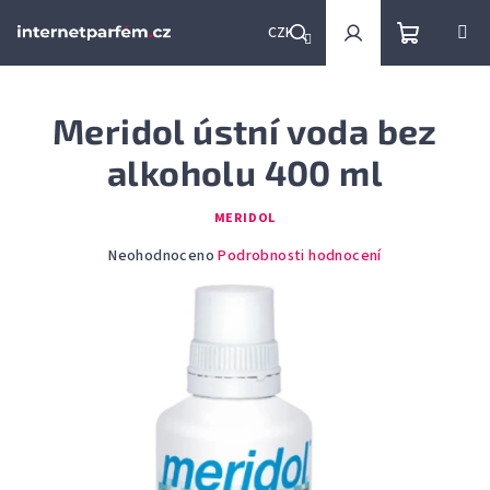
Přejít
na
CZK
obsah
Nákupní
Hledat
Přihlášení
Meridol ústní voda bez
košík
alkoholu 400 ml
MERIDOL
Průměrné
Neohodnoceno
Podrobnosti hodnocení
hodnocení
produktu
je
0,0
z
5
hvězdiček.