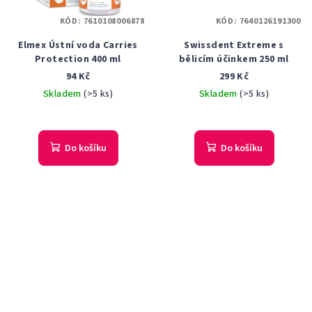
KÓD:
7610108006878
KÓD:
7640126191300
Elmex Ústní voda Carries
Swissdent Extreme s
Protection 400 ml
bělicím účinkem 250 ml
94 Kč
299 Kč
Skladem
(>5 ks)
Skladem
(>5 ks)
Do košíku
Do košíku