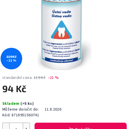
119 Kč
–21 %
standardní cena:
119 Kč
–21 %
94 Kč
Měrná
Skladem
(>5 ks)
cena:
Můžeme doručit do:
11.8.2026
Kód:
8718951560741