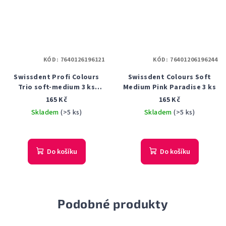
KÓD:
7640126196121
KÓD:
76401206196244
Swissdent Profi Colours
Swissdent Colours Soft
Trio soft-medium 3 ks
Medium Pink Paradise 3 ks
černý, červený, modrý
165 Kč
165 Kč
Skladem
(>5 ks)
Skladem
(>5 ks)
Do košíku
Do košíku
Podobné produkty