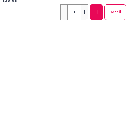
138 Kč
−
+
Detail