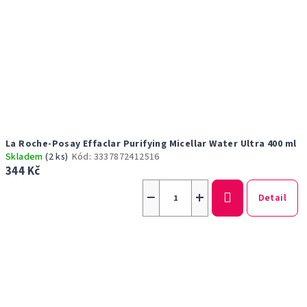
La Roche-Posay Effaclar Purifying Micellar Water Ultra 400 ml
Skladem
(2 ks)
Kód:
3337872412516
344 Kč
−
+
Detail