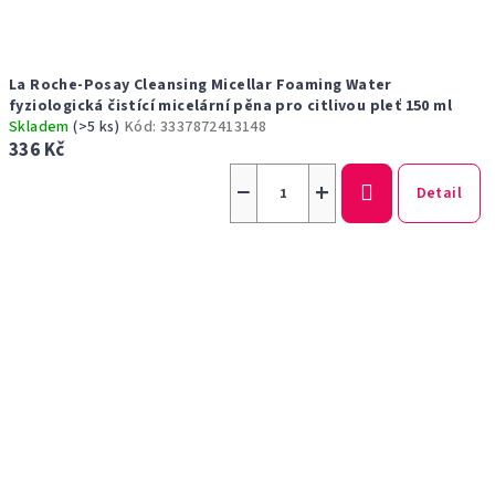
La Roche-Posay Cleansing Micellar Foaming Water
fyziologická čistící micelární pěna pro citlivou pleť 150 ml
Skladem
(>5 ks)
Kód:
3337872413148
336 Kč
−
+
Detail