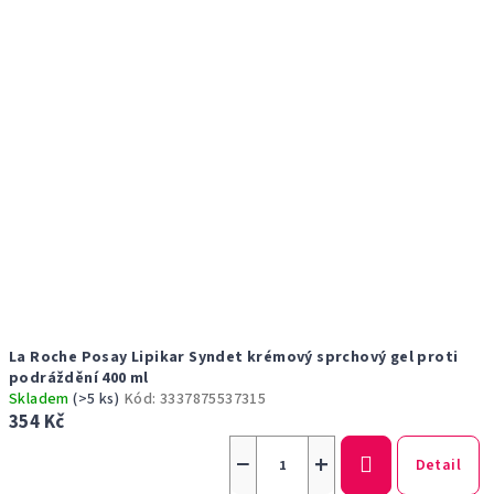
La Roche Posay Lipikar Syndet krémový sprchový gel proti
podráždění 400 ml
Skladem
(>5 ks)
Kód:
3337875537315
354 Kč
−
+
Detail