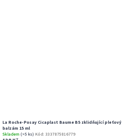
r
p
o
i
d
s
u
p
k
r
t
o
ů
d
u
k
t
ů
La Roche-Posay Cicaplast Baume B5 zklidňující pleťový
balzám 15 ml
Skladem
(>5 ks)
Kód:
3337875816779