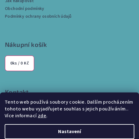
Jak nakupovat
u
t
Obchodní podmínky
í
Podmínky ochrany osobních údajů
Nákupní košík
0
ks /
0 Kč
Kontakt
Tento web používá soubory cookie. Dalším procházením
info
@
internetparfem.cz
tohoto webu vyjadřujete souhlas s jejich používáním..
603 100 829
Více informací
zde
.
Nastavení