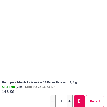
Bourjois blush tvářenka 54 Rose Frisson 2,5 g
Skladem
(2 ks)
Kód:
3052503755434
148 Kč
−
+
Detail