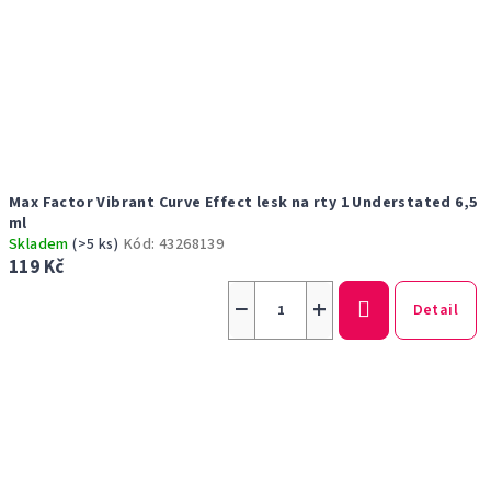
Max Factor Vibrant Curve Effect lesk na rty 1 Understated 6,5
ml
Skladem
(>5 ks)
Kód:
43268139
119 Kč
−
+
Detail