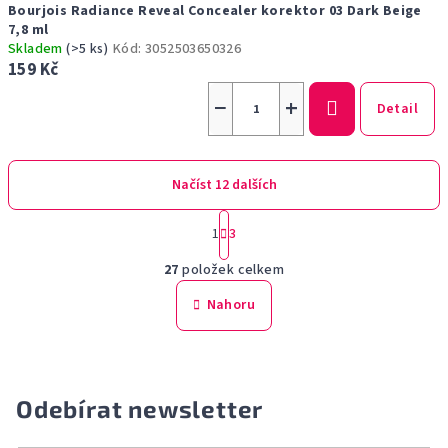
Bourjois Radiance Reveal Concealer korektor 03 Dark Beige
7,8 ml
Skladem
(>5 ks)
Kód:
3052503650326
159 Kč
−
+
Detail
Načíst 12 dalších
S
1
3
t
O
r
27
položek celkem
á
v
n
l
Nahoru
k
á
o
d
v
a
á
n
c
Odebírat newsletter
í
í
p