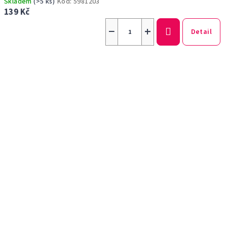
Skladem
(>5 ks)
Kód:
5981203
139 Kč
−
+
Detail