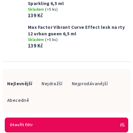
Sparkling 6,5 ml
Skladem
(>5 ks)
139 Kč
Max Factor Vibrant Curve Effect lesk na rty
12 urban gueen 6,5 ml
Skladem
(>5 ks)
139 Kč
Ř
a
Nejlevnější
Nejdražší
Nejprodávanější
z
e
Abecedně
n
í
p
Otevřít filtr