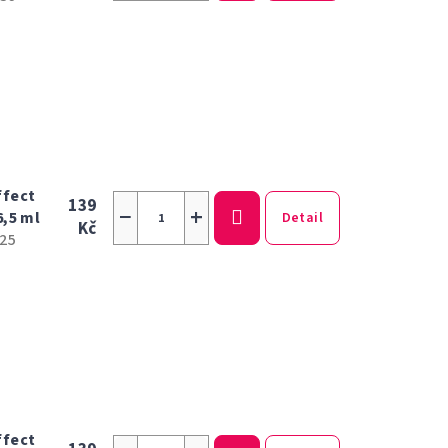
ffect
139
−
+
6,5 ml
Detail
Kč
25
ffect