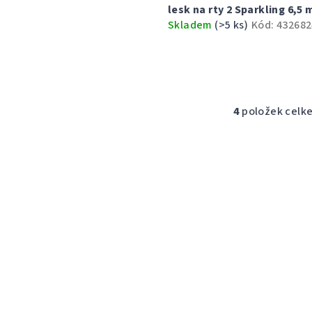
lesk na rty 2 Sparkling 6,5 
Skladem
(>5 ks)
Kód:
432682
4
položek celk
O
v
l
á
d
a
c
í
p
r