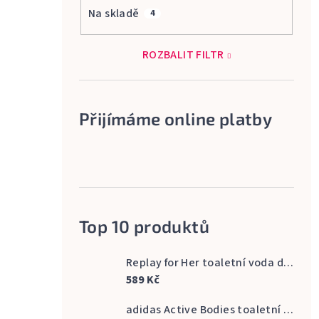
Na skladě
4
ROZBALIT FILTR
Přijímáme online platby
Top 10 produktů
Replay for Her toaletní voda dámská 60 ml
589 Kč
adidas Active Bodies toaletní voda pánská 100 ml