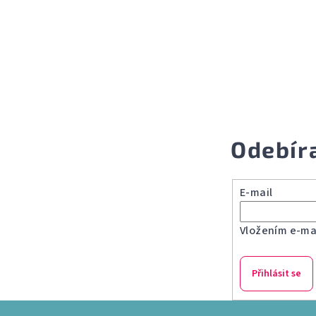
Odebír
E-mail
Vložením e-mai
Přihlásit se