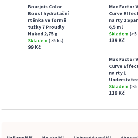
Bourjois Color
Max Factor 
Boost hydratační
Curve Effect
rtěnka ve formě
na rty 2 Spa
tužky 7 Proudly
6,5 ml
Naked 2,75 g
Skladem
(>5
139 Kč
Skladem
(>5 ks)
99 Kč
Max Factor 
Curve Effect
na rty 1
Understated
Skladem
(>5
119 Kč
Ř