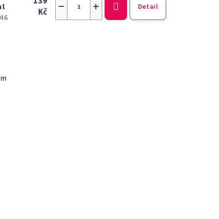
139
−
+
ml
Detail
Kč
46
em