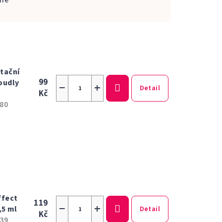
ně
tační
99
oudly
−
+
Detail
Kč
80
ffect
119
−
+
,5 ml
Detail
Kč
39