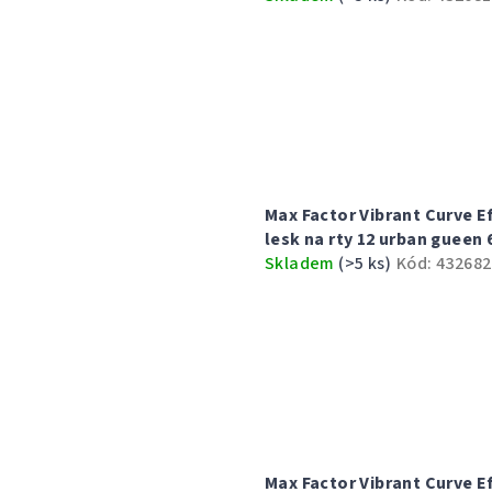
k
ů
t
ů
Max Factor Vibrant Curve E
lesk na rty 12 urban gueen 
Skladem
(>5 ks)
Kód:
432682
Max Factor Vibrant Curve E