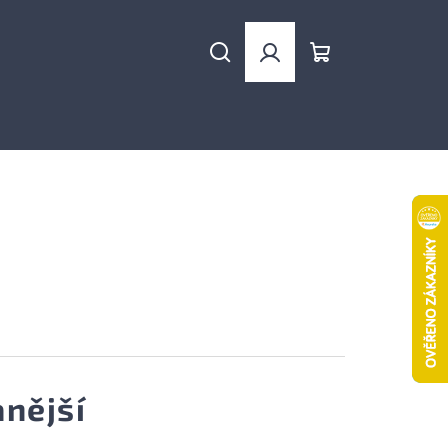
Hledat
Přihlášení
Nákupní
košík
nější