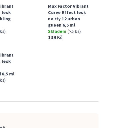
Vibrant
Max Factor Vibrant
 lesk
Curve Effect lesk
rkling
na rty 12 urban
gueen 6,5 ml
 ks)
Skladem
(>5 ks)
139 Kč
Vibrant
 lesk
 6,5 ml
 ks)