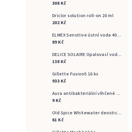
308 Kč
Driclor solution roll-on 20 ml
202 Kč
ELMEX Sensitive ústní voda 400 ml
89 Kč
DELICE SOLAIRE Opalovací voda Fresh Bronze s vůní kokosu 500 ml
138 Kč
Gillette Fusion5 16 ks
933 Kč
Aura antibakteriální vlhčené ubrousky na ruce 20 ks
9 Kč
Old Spice Whitewater deostick 50 ml
61 Kč