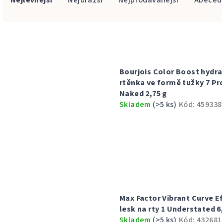
Nejlevnější
Nejdražší
Nejprodávanější
Abeced
a
z
V
e
ý
n
Bourjois Color Boost hydra
p
í
rtěnka ve formě tužky 7 Pr
i
Naked 2,75 g
p
Skladem
(>5 ks)
Kód:
459338
s
r
p
o
r
d
o
u
d
k
Max Factor Vibrant Curve E
u
t
lesk na rty 1 Understated 6
Skladem
(>5 ks)
Kód:
432681