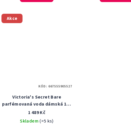
Akce
KÓD:
667555905527
Victoria's Secret Bare
parfémovaná voda dámská 100
ml
1 489 Kč
Skladem
(>5 ks)