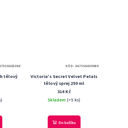
67556605068
KÓD:
667556489989
sh tělový
Victoria's Secret Velvet Petals
tělový sprej 250 ml
314 Kč
s)
Skladem
(>5 ks)
Do košíku