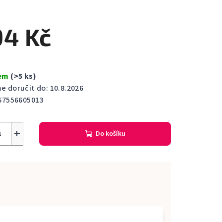
cení
ktu
94 Kč
dem
(>5 ks)
ček.
 doručit do:
10.8.2026
67556605013
+
Do košíku