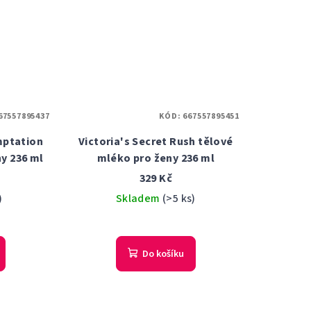
67557895437
KÓD:
667557895451
mptation
Victoria's Secret Rush tělové
y 236 ml
mléko pro ženy 236 ml
329 Kč
)
Skladem
(>5 ks)
Do košíku