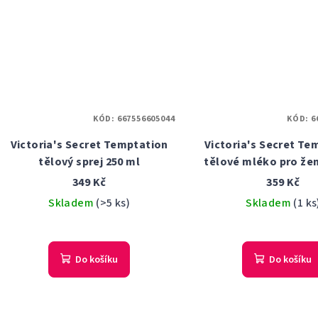
KÓD:
667556605044
KÓD:
6
Victoria's Secret Temptation
Victoria's Secret Te
tělový sprej 250 ml
tělové mléko pro žen
349 Kč
359 Kč
Skladem
(>5 ks)
Skladem
(1 ks
Do košíku
Do košíku