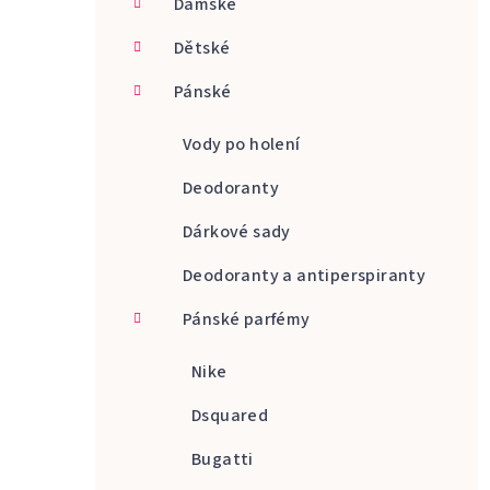
Dámské
a
Dětské
n
Pánské
n
í
Vody po holení
p
Deodoranty
a
Dárkové sady
n
Deodoranty a antiperspiranty
e
Pánské parfémy
l
Nike
Dsquared
Bugatti