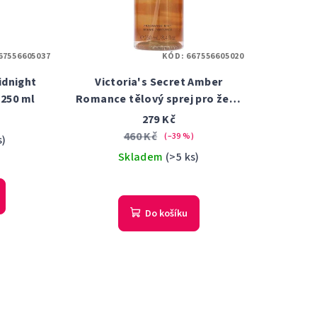
67556605037
KÓD:
667556605020
idnight
Victoria's Secret Amber
 250 ml
Romance tělový sprej pro ženy
250 ml
279 Kč
460 Kč
(–39 %)
s)
Skladem
(>5 ks)
Do košíku