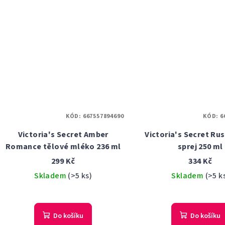
KÓD:
667557894690
KÓD:
6
Victoria's Secret Amber
Victoria's Secret Ru
Romance tělové mléko 236 ml
sprej 250 ml
299 Kč
334 Kč
Skladem
(>5 ks)
Skladem
(>5 k
Do košíku
Do košíku