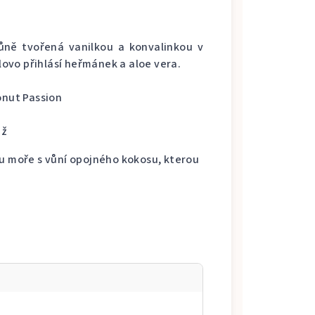
ůně tvořená vanilkou a konvalinkou v
slovo přihlásí heřmánek a aloe vera.
onut Passion
e
áž
 u moře s vůní opojného kokosu, kterou
3