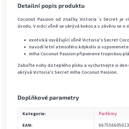
Detailní popis produktu
Coconut Passion od značky Victoria´s Secret je v
úvodu. V srdci vůně se ukrývá kokos a v závěru se o 
exotická osvěžující vůně Victoria’s Secret Coc
navodí letní atmosféru kdykoliv si vzpomenet
mlha Coconut Passion připomene tropickou pl
Zabořte nohy do teplého písku a vychutnejte si den
ukrývá Victoria’s Secret mlha Coconut Passion.
Doplňkové parametry
Kategorie
:
Parfémy
EAN
:
66755660501