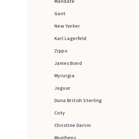
Mandate
Gant
New Yorker
Karl Lagerfeld
Zippo
James Bond
Myrurgia
Jaguar
Dana British Sterling
Coty
Christine Darvin
Muelhens