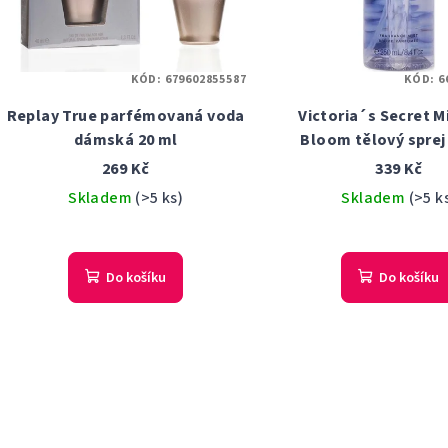
KÓD:
679602855587
KÓD:
6
Replay True parfémovaná voda
Victoria´s Secret M
dámská 20 ml
Bloom tělový sprej
269 Kč
339 Kč
Skladem
(>5 ks)
Skladem
(>5 k
Do košíku
Do košíku