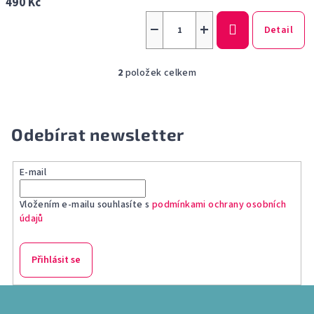
490 Kč
−
+
Detail
2
položek celkem
O
v
l
á
Odebírat newsletter
d
a
E-mail
c
í
Vložením e-mailu souhlasíte s
podmínkami ochrany osobních
p
údajů
r
v
k
Přihlásit se
y
v
Z
ý
á