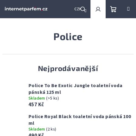
Přejít
na
CZK
obsah
Nákupní
Hledat
Přihlášení
Police
košík
Nejprodávanější
Police To Be Exotic Jungle toaletní voda
pánská 125 ml
Skladem
(>5 ks)
457 Kč
Police Royal Black toaletní voda pánská 100
ml
Skladem
(2 ks)
490 Kč