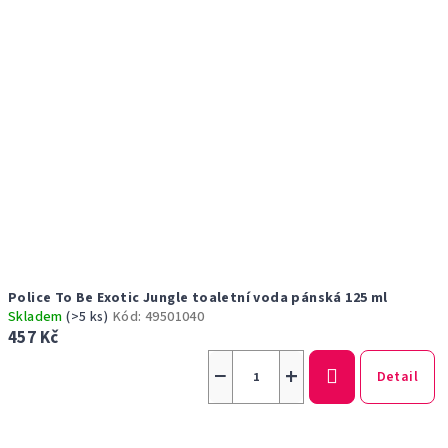
p
ů
r
o
d
u
k
t
ů
Police To Be Exotic Jungle toaletní voda pánská 125 ml
Skladem
(>5 ks)
Kód:
49501040
457 Kč
−
+
Detail