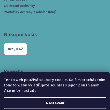
t
Obchodní podmínky
í
Podmínky ochrany osobních údajů
Nákupní košík
0
ks /
0 Kč
Kontakt
Tento web používá soubory cookie. Dalším procházením
info
@
internetparfem.cz
tohoto webu vyjadřujete souhlas s jejich používáním..
603 100 829
Více informací
zde
.
Nastavení