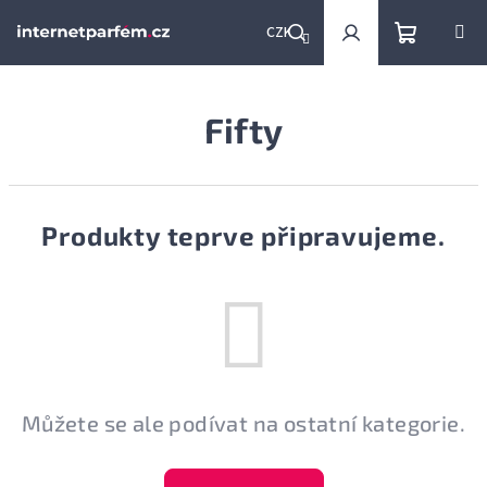
Přejít
na
CZK
obsah
Nákupní
Hledat
Přihlášení
Fifty
košík
Produkty teprve připravujeme.
Můžete se ale podívat na ostatní kategorie.