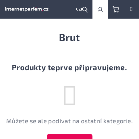
Přejít
na
CZK
obsah
Nákupní
Hledat
Přihlášení
Brut
košík
Produkty teprve připravujeme.
Můžete se ale podívat na ostatní kategorie.