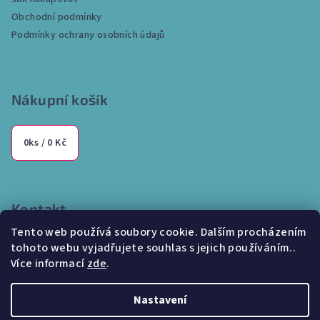
t
Obchodní podmínky
í
Podmínky ochrany osobních údajů
Nákupní košík
0
ks /
0 Kč
Kontakt
Tento web používá soubory cookie. Dalším procházením
info
@
internetparfem.cz
tohoto webu vyjadřujete souhlas s jejich používáním..
603 100 829
Více informací
zde
.
Nastavení