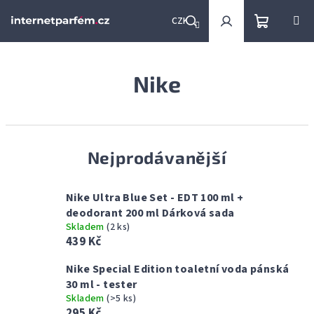
Přejít
na
CZK
obsah
Nákupní
Hledat
Přihlášení
Nike
košík
Nejprodávanější
Nike Ultra Blue Set - EDT 100 ml +
deodorant 200 ml Dárková sada
Skladem
(2 ks)
439 Kč
Nike Special Edition toaletní voda pánská
30 ml - tester
Skladem
(>5 ks)
295 Kč