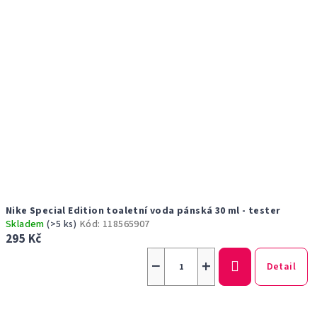
p
ů
r
o
d
u
k
t
ů
Nike Special Edition toaletní voda pánská 30 ml - tester
Skladem
(>5 ks)
Kód:
118565907
295 Kč
−
+
Detail