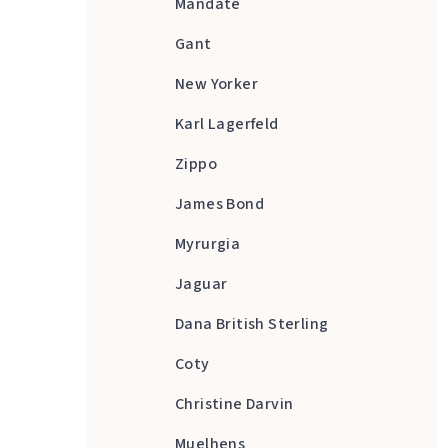
Mandate
Gant
New Yorker
Karl Lagerfeld
Zippo
James Bond
Myrurgia
Jaguar
Dana British Sterling
Coty
Christine Darvin
Muelhens