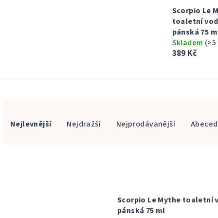
Scorpio Le 
toaletní vo
pánská 75 m
Skladem
(>5
389 Kč
Ř
Nejlevnější
Nejdražší
Nejprodávanější
Abeced
a
z
V
e
ý
n
p
í
Scorpio Le Mythe toaletní 
pánská 75 ml
i