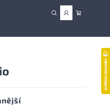
Hledat
Přihlášení
Nákupní
košík
io
nější