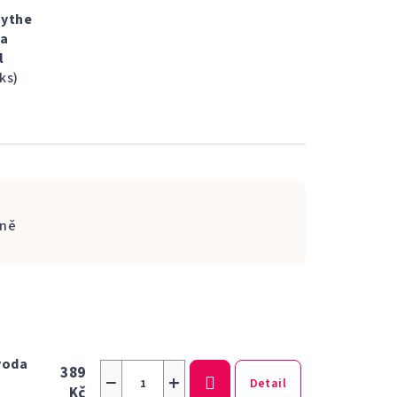
Mythe
da
l
 ks)
ně
voda
389
−
+
Detail
Kč