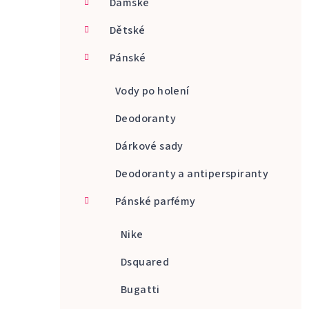
Dámské
a
Dětské
n
Pánské
n
í
Vody po holení
p
Deodoranty
a
Dárkové sady
n
Deodoranty a antiperspiranty
e
Pánské parfémy
l
Nike
Dsquared
Bugatti