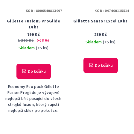
KÓD:
8006540813997
KÓD:
047400115514
Gillette Fusion5 ProGlide
Gillette Sensor Excel 10 ks
14 ks
799 Kč
289 Kč
1 290 Kč
(–38 %)
Skladem
(>5 ks)
Skladem
(>5 ks)
Průměrné
hodnocení
produktu
Do košíku
je
Do košíku
5,0
z
Economy Eco pack Gillette
5
Fusion Proglide je vývojově
hvězdiček.
nejlepší břit pasující do všech
strojků fusion, který zajistí
nejlepší skluz po pokožce.