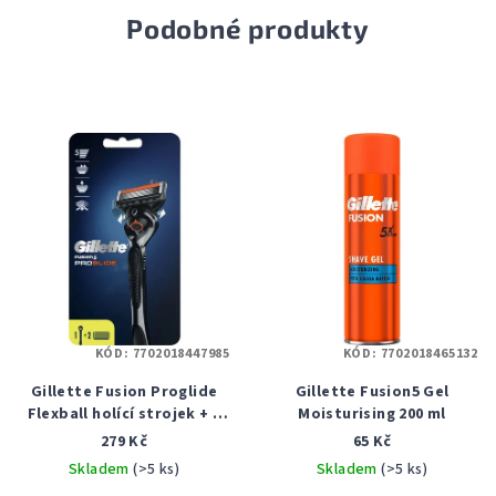
Podobné produkty
KÓD:
7702018447985
KÓD:
7702018465132
Gillette Fusion Proglide
Gillette Fusion5 Gel
Flexball holící strojek + 2
Moisturising 200 ml
náhradní hlavice
279 Kč
65 Kč
Skladem
(>5 ks)
Skladem
(>5 ks)