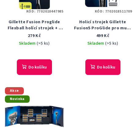
KÓD:
7702018447985
KÓD:
7702018511709
Gillette Fusion Proglide
Holicí strojek Gillette
Flexball holící strojek + 2
Fusion5 ProGlide pro muže
náhradní hlavice
+ 7 náhradních břitů
279 Kč
499 Kč
Skladem
(>5 ks)
Skladem
(>5 ks)
Do košíku
Do košíku
Akce
Novinka