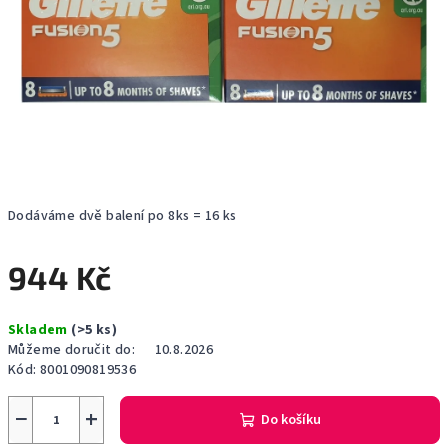
Dodáváme dvě balení po 8ks = 16 ks
944 Kč
Měrná
Skladem
(>5 ks)
cena:
Můžeme doručit do:
10.8.2026
Kód:
8001090819536
−
+
Do košíku