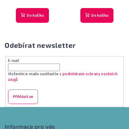
Do košíku
Do košíku
Odebírat newsletter
E-mail
Vložením e-mailu souhlasíte s
podmínkami ochrany osobních
údajů
Přihlásit se
Z
á
p
Informace pro vás