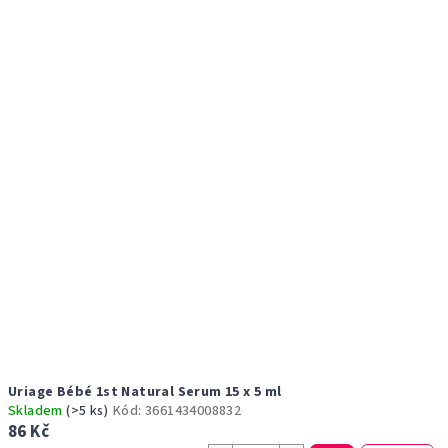
r
p
o
i
d
s
u
p
k
r
t
o
ů
d
u
k
t
ů
Uriage Bébé 1st Natural Serum 15 x 5 ml
Skladem
(>5 ks)
Kód:
3661434008832
86 Kč