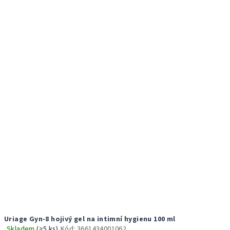
Uriage Gyn-8 hojivý gel na intimní hygienu 100 ml
Skladem
(>5 ks)
Kód:
3661434001062
Průměrné