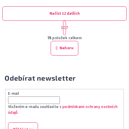
Načíst 12 dalších
S
1
7
t
O
r
75
položek celkem
á
v
n
l
Nahoru
k
á
o
d
v
a
á
n
c
Odebírat newsletter
í
í
p
r
E-mail
v
k
Vložením e-mailu souhlasíte s
podmínkami ochrany osobních
údajů
y
v
ý