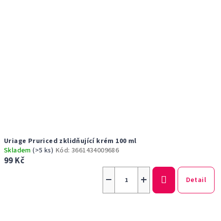
Uriage Pruriced zklidňující krém 100 ml
Skladem
(>5 ks)
Kód:
3661434009686
99 Kč
−
+
Detail