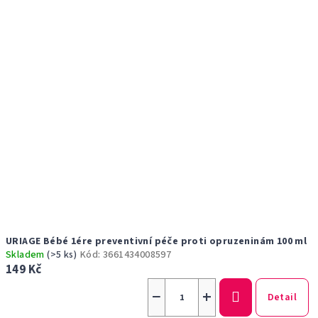
URIAGE Bébé 1ére preventivní péče proti opruzeninám 100 ml
Skladem
(>5 ks)
Kód:
3661434008597
149 Kč
−
+
Detail