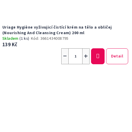
Uriage Hygiène vyživujicí čistící krém na tělo a obličej
(Nourishing And Cleansing Cream) 200 ml
Skladem
(1 ks)
Kód:
3661434008795
139 Kč
−
+
Detail