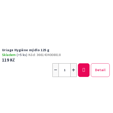
Uriage Hygiène mýdlo 125 g
Skladem
(>5 ks)
Kód:
3661434008818
119 Kč
−
+
Detail