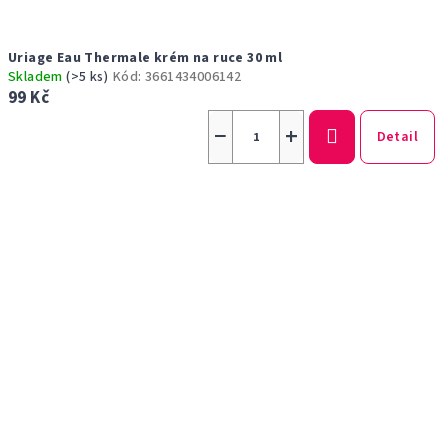
Uriage Eau Thermale krém na ruce 30 ml
Skladem
(>5 ks)
Kód:
3661434006142
99 Kč
−
+
Detail