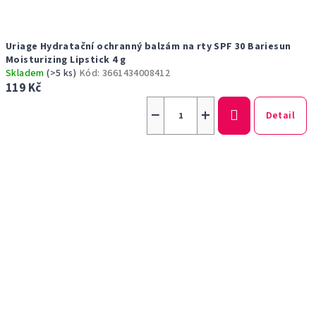
Uriage Hydratační ochranný balzám na rty SPF 30 Bariesun
Moisturizing Lipstick 4 g
Skladem
(>5 ks)
Kód:
3661434008412
119 Kč
−
+
Detail