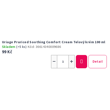
Uriage Pruriced Soothing Comfort Cream Telový krém 100 ml
Skladem
(>5 ks)
Kód:
36614340009686
99 Kč
−
+
Detail