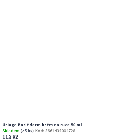
Uriage Bariéderm krém na ruce 50 ml
Skladem
(>5 ks)
Kód:
3661434004728
113 Kč