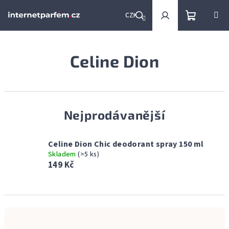
Přejít
na
CZK
obsah
Nákupní
Hledat
Přihlášení
Celine Dion
košík
Nejprodávanější
Celine Dion Chic deodorant spray 150 ml
Skladem
(>5 ks)
149 Kč
Ř