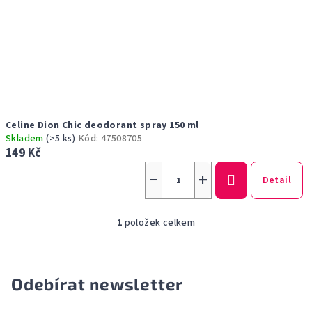
u
k
t
ů
Celine Dion Chic deodorant spray 150 ml
Skladem
(>5 ks)
Kód:
47508705
149 Kč
−
+
Detail
1
položek celkem
O
v
l
á
Odebírat newsletter
d
a