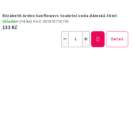
Elizabeth Arden Sunflowers toaletní voda dámská 30 ml
Skladem
(>5 ks)
Kód:
085805758745
133 Kč
−
+
Detail