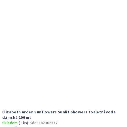
Elizabeth Arden Sunflowers Sunlit Showers toaletní voda
dámská 100 ml
Skladem
(1 ks)
Kód:
182306577