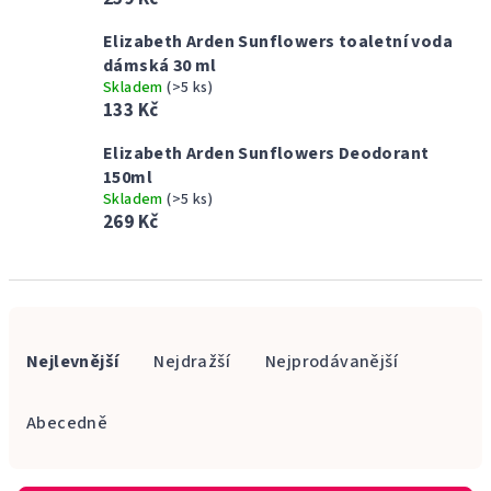
Elizabeth Arden Sunflowers toaletní voda
dámská 30 ml
Skladem
(>5 ks)
133 Kč
Elizabeth Arden Sunflowers Deodorant
150ml
Skladem
(>5 ks)
269 Kč
Ř
a
Nejlevnější
Nejdražší
Nejprodávanější
z
e
Abecedně
n
í