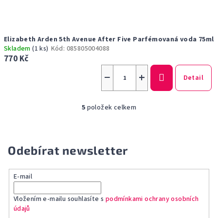
Elizabeth Arden 5th Avenue After Five Parfémovaná voda 75ml
Skladem
(1 ks)
Kód:
085805004088
770 Kč
−
+
Detail
5
položek celkem
O
v
l
á
Odebírat newsletter
d
a
E-mail
c
í
Vložením e-mailu souhlasíte s
podmínkami ochrany osobních
p
údajů
r