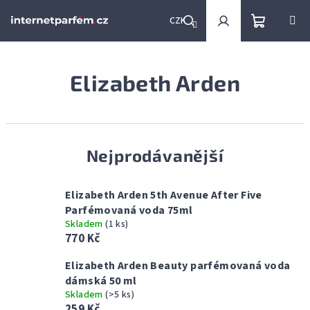
Přejít
na
CZK
obsah
Nákupní
Hledat
Přihlášení
Elizabeth Arden
košík
Nejprodávanější
Elizabeth Arden 5th Avenue After Five
Parfémovaná voda 75ml
Skladem
(1 ks)
770 Kč
Elizabeth Arden Beauty parfémovaná voda
dámská 50 ml
Skladem
(>5 ks)
259 Kč