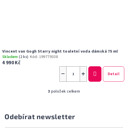
Vincent van Gogh Starry night toaletní voda dámská 75 ml
Skladem
(2 ks)
Kód:
199779338
4 990 Kč
−
+
Detail
3
položek celkem
O
v
l
á
Odebírat newsletter
d
a