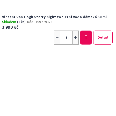
Vincent van Gogh Starry night toaletní voda dámská 50 ml
Skladem
(1 ks)
Kód:
199779378
3 990 Kč
−
+
Detail