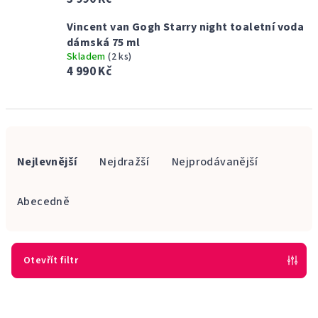
Vincent van Gogh Starry night toaletní voda
dámská 75 ml
Skladem
(2 ks)
4 990 Kč
Ř
a
Nejlevnější
Nejdražší
Nejprodávanější
z
e
Abecedně
n
í
p
Otevřít filtr
r
V
o