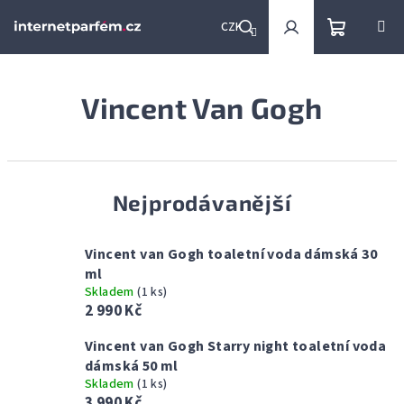
Přejít
na
CZK
obsah
Nákupní
Hledat
Přihlášení
Vincent Van Gogh
košík
Nejprodávanější
Vincent van Gogh toaletní voda dámská 30
ml
Skladem
(1 ks)
2 990 Kč
Vincent van Gogh Starry night toaletní voda
dámská 50 ml
Skladem
(1 ks)
3 990 Kč