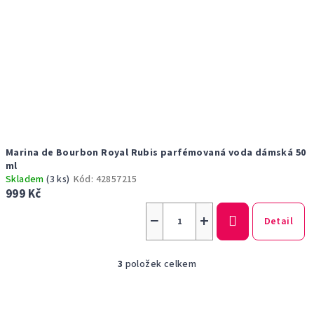
Marina de Bourbon Royal Rubis parfémovaná voda dámská 50
ml
Skladem
(3 ks)
Kód:
42857215
999 Kč
−
+
Detail
3
položek celkem
O
v
l