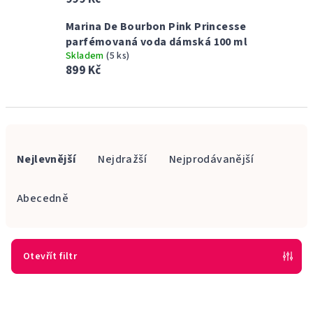
Marina De Bourbon Pink Princesse
parfémovaná voda dámská 100 ml
Skladem
(5 ks)
899 Kč
Ř
a
Nejlevnější
Nejdražší
Nejprodávanější
z
e
Abecedně
n
í
p
Otevřít filtr
r
V
o