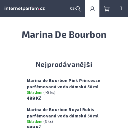
Přejít
na
CZK
obsah
Nákupní
Hledat
Přihlášení
Marina De Bourbon
košík
Nejprodávanější
Marina de Bourbon Pink Princesse
parfémovaná voda dámská 50 ml
Skladem
(>5 ks)
499 Kč
Marina de Bourbon Royal Rubis
parfémovaná voda dámská 50 ml
Skladem
(3 ks)
999 Kč