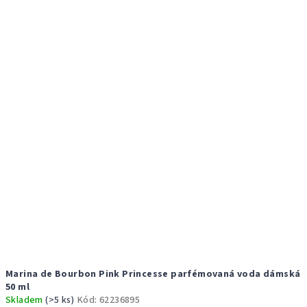
ý
d
p
u
i
k
s
t
p
ů
r
o
d
u
k
t
ů
Marina de Bourbon Pink Princesse parfémovaná voda dámská
50 ml
Skladem
(>5 ks)
Kód:
62236895