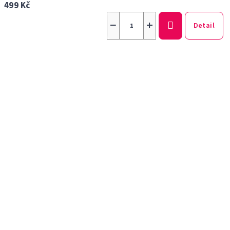
499 Kč
−
+
Detail