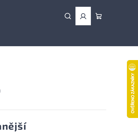
Hledat
Přihlášení
Nákupní
košík
p
nější