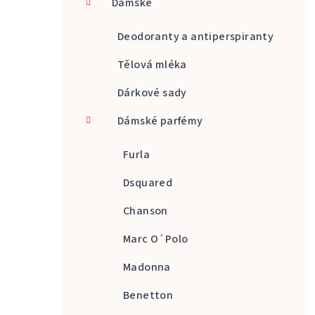
Dámské
a
n
Deodoranty a antiperspiranty
n
Tělová mléka
í
Dárkové sady
p
Dámské parfémy
a
Furla
n
Dsquared
e
Chanson
l
Marc O´Polo
Madonna
Benetton