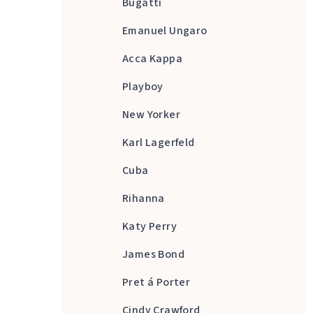
Bugatti
Emanuel Ungaro
Acca Kappa
Playboy
New Yorker
Karl Lagerfeld
Cuba
Rihanna
Katy Perry
James Bond
Pret á Porter
Cindy Crawford