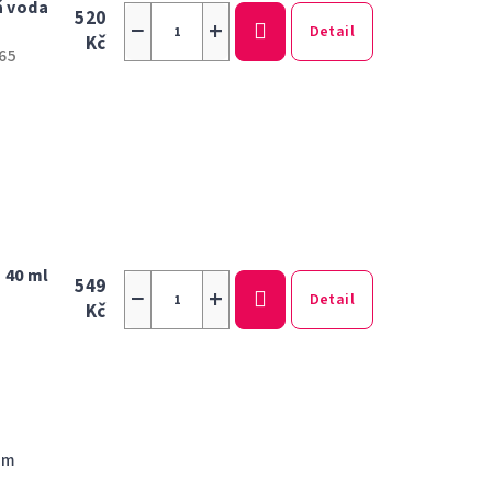
á voda
520
−
+
Detail
Kč
65
 40 ml
549
−
+
Detail
Kč
em