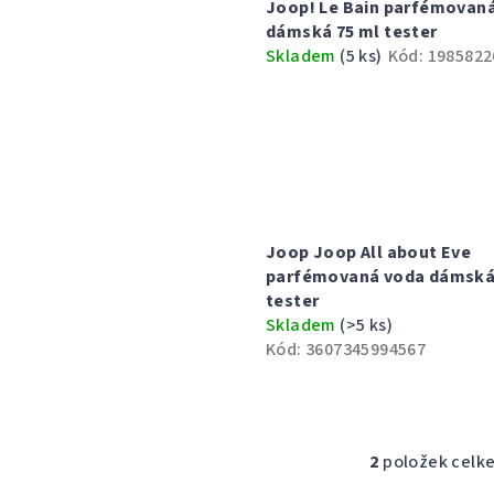
p
í
Joop! Le Bain parfémovan
dámská 75 ml tester
i
p
Skladem
(5 ks)
Kód:
1985822
s
r
p
o
r
d
o
u
d
Joop Joop All about Eve
k
parfémovaná voda dámská
u
t
tester
Skladem
(>5 ks)
k
ů
Kód:
3607345994567
t
ů
2
položek celk
O