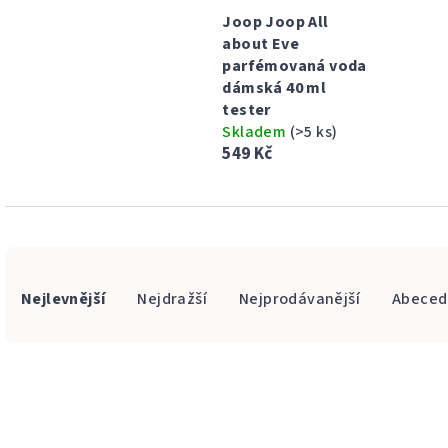
Joop Joop All
about Eve
parfémovaná voda
dámská 40 ml
tester
Skladem
(>5 ks)
549 Kč
Ř
Nejlevnější
Nejdražší
Nejprodávanější
Abeced
a
z
V
e
ý
n