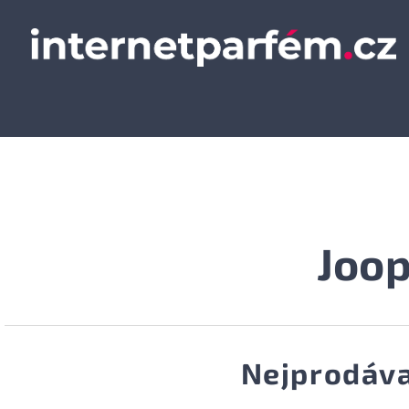
Joo
Nejprodáva