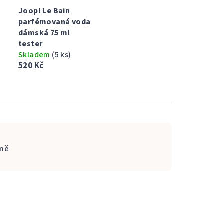
Joop! Le Bain
parfémovaná voda
dámská 75 ml
tester
Skladem
(5 ks)
520 Kč
ně