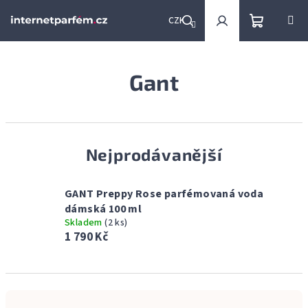
Přejít
na
CZK
obsah
Nákupní
Hledat
Přihlášení
Gant
košík
Nejprodávanější
GANT Preppy Rose parfémovaná voda
dámská 100 ml
Skladem
(2 ks)
1 790 Kč
Ř