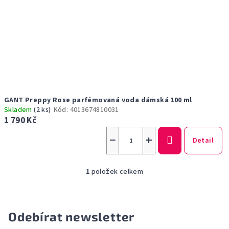
u
k
t
ů
GANT Preppy Rose parfémovaná voda dámská 100 ml
Skladem
(2 ks)
Kód:
4013674810031
1 790 Kč
−
+
Detail
1
položek celkem
O
v
l
á
Odebírat newsletter
d