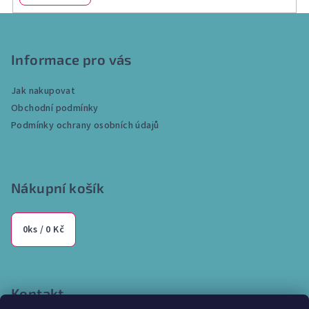
y
v
Z
ý
á
p
p
Informace pro vás
i
a
s
Jak nakupovat
u
t
Obchodní podmínky
í
Podmínky ochrany osobních údajů
Nákupní košík
0
ks /
0 Kč
Kontakt