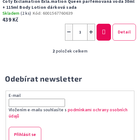
Coty Exclamation Exla.mation Queen parfémovaná voda 30ml
+ 115ml Body Lotion dárková sada
Skladem
(2 ks)
Kód:
6001567760639
439 Kč
−
+
Detail
2
položek celkem
O
v
l
á
Odebírat newsletter
d
a
E-mail
c
í
Vložením e-mailu souhlasíte s
podmínkami ochrany osobních
p
údajů
r
v
k
Přihlásit se