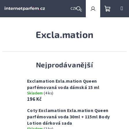
Přejít
na
CZK
obsah
Nákupní
Hledat
Přihlášení
Excla.mation
košík
Nejprodávanější
Exclamation Exla.mation Queen
parfémovaná voda dámská 15 ml
Skladem
(4 ks)
196 Kč
Coty Exclamation Exla.mation Queen
parfémovaná voda 30ml + 115ml Body
Lotion dárková sada