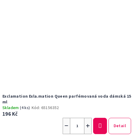
s
t
p
ů
r
o
d
u
k
t
ů
Exclamation Exla.mation Queen parfémovaná voda dámská 15
ml
Skladem
(4 ks)
Kód:
65156352
196 Kč
−
+
Detail