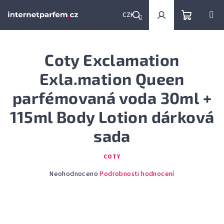
Přejít
na
CZK
obsah
Nákupní
Hledat
Přihlášení
Coty Exclamation
košík
Exla.mation Queen
parfémovaná voda 30ml +
115ml Body Lotion dárková
sada
COTY
Průměrné
Neohodnoceno
Podrobnosti hodnocení
hodnocení
produktu
je
0,0
z