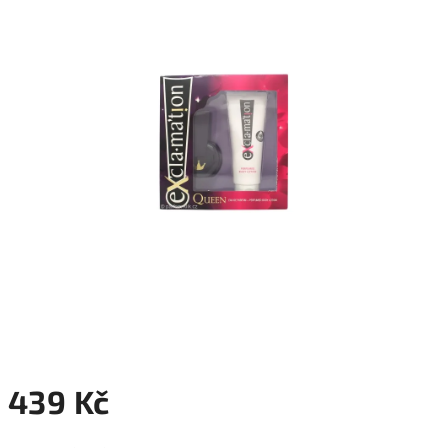
5
hvězdiček.
439 Kč
Měrná