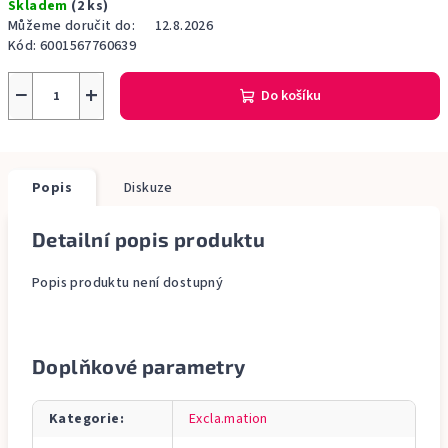
Skladem
(2 ks)
cena:
Můžeme doručit do:
12.8.2026
Kód:
6001567760639
−
+
Do košíku
Popis
Diskuze
Detailní popis produktu
Popis produktu není dostupný
Doplňkové parametry
Kategorie
:
Excla.mation