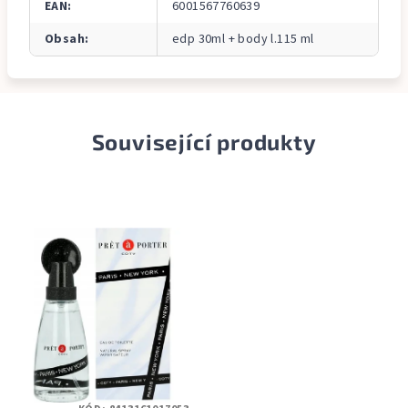
EAN
:
6001567760639
Obsah
:
edp 30ml + body l.115 ml
Související produkty