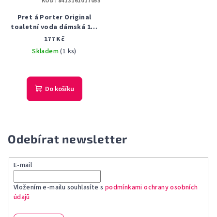
KÓD:
8413161017053
Pret á Porter Original
toaletní voda dámská 100
ml
177 Kč
Skladem
(1 ks)
Do košíku
Odebírat newsletter
E-mail
Vložením e-mailu souhlasíte s
podmínkami ochrany osobních
údajů