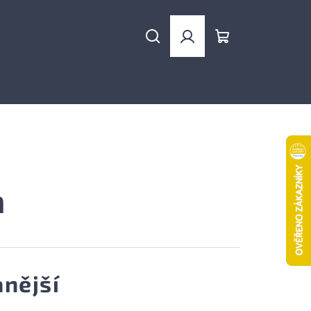
Hledat
Přihlášení
Nákupní
košík
a
nější