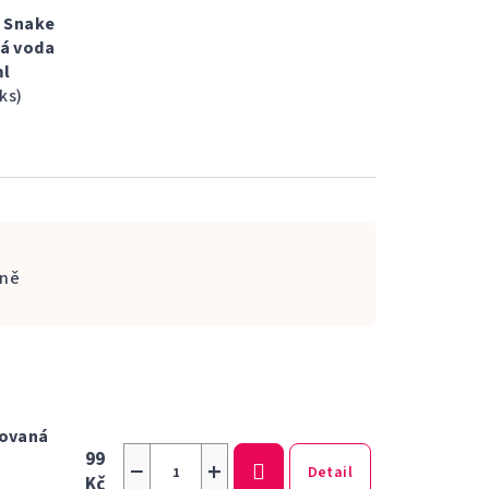
 Snake
á voda
ml
 ks)
ně
movaná
99
−
+
Detail
Kč