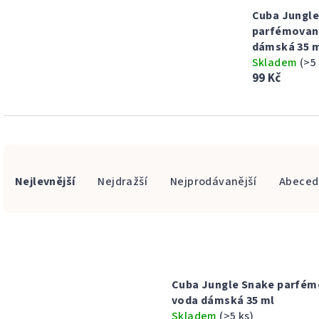
Cuba Jungle
parfémovan
dámská 35 
Skladem
(>5
99 Kč
Ř
Nejlevnější
Nejdražší
Nejprodávanější
Abeced
a
z
V
e
ý
n
Cuba Jungle Snake parfé
p
í
voda dámská 35 ml
i
Skladem
(>5 ks)