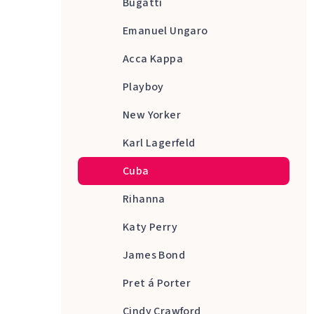
Bugatti
Emanuel Ungaro
Acca Kappa
Playboy
New Yorker
Karl Lagerfeld
Cuba
Rihanna
Katy Perry
James Bond
Pret á Porter
Cindy Crawford