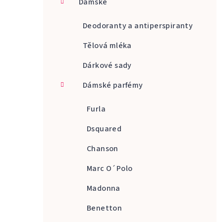
Dámské
a
n
Deodoranty a antiperspiranty
n
Tělová mléka
í
Dárkové sady
p
Dámské parfémy
a
Furla
n
Dsquared
e
Chanson
l
Marc O´Polo
Madonna
Benetton