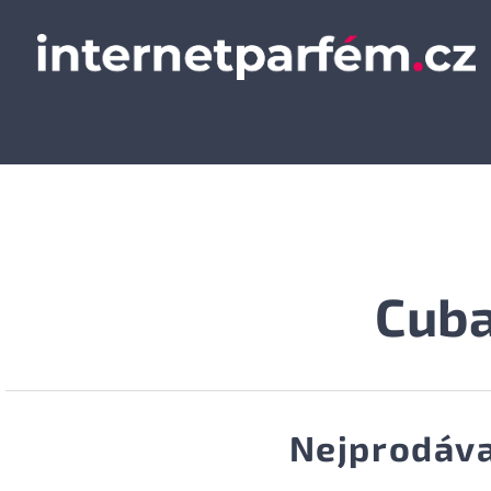
Cub
Nejprodáva